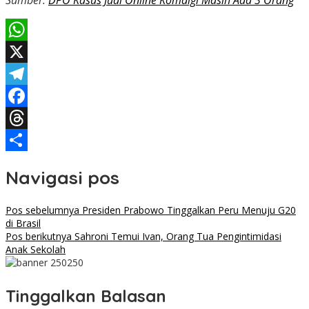
Sumber:
DPO Kasus Judi Online Komdigi Masih Ada 3 Orang
WhatsApp
X
Telegram
Facebook
Threads
Share
Navigasi pos
Pos sebelumnya
Presiden Prabowo Tinggalkan Peru Menuju G20
di Brasil
Pos berikutnya
Sahroni Temui Ivan, Orang Tua Pengintimidasi
Anak Sekolah
Tinggalkan Balasan