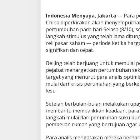
o
n
Indonesia Menyapa, Jakarta
— Para p
o
m
China diperkirakan akan menyempurnak
i
pertumbuhan pada hari Selasa (8/10),
n
langkah stimulus yang telah lama ditu
y
reli pasar saham — periode ketika har
a
signifikan dan cepat.
Beijing telah berjuang untuk memulai
pejabat menargetkan pertumbuhan sekit
target yang menurut para analis optim
mulai dari krisis perumahan yang ber
lesu.
Setelah berbulan-bulan melakukan upaya
membantu membalikkan keadaan, para 
langkah mulai dari penurunan suku b
pembelian rumah yang bertujuan agar 
Para analis mengatakan mereka berha