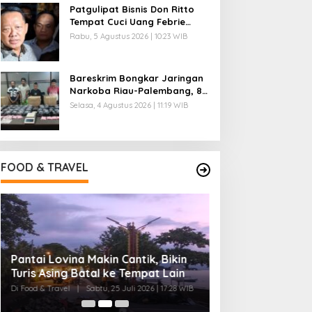
Patgulipat Bisnis Don Ritto
Tempat Cuci Uang Febrie
Diungkap
Rabu, 5 Agustus 2026 | 10:23 WIB
Bareskrim Bongkar Jaringan
Narkoba Riau-Palembang, 86
Kg Sabu Disita
Selasa, 4 Agustus 2026 | 11:19 WIB
FOOD & TRAVEL
Pantai Lovina Makin Cantik, Bikin
Ini Rumah Penet
Turis Asing Batal ke Tempat Lain
Terbesar di Duni
20 Ribu Telur
Di Food & Travel
|
Sabtu, 25 Juli 2026 | 17:28 WIB
Di Food & Travel
|
Senin