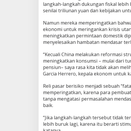
langkah-langkah dukungan fiskal lebih l
senilai triliunan yuan dan kebijakan u
Namun mereka memperingatkan bahwa 
ekonomi untuk meringankan krisis utang
meningkatkan permintaan domestik diper
menyelesaikan hambatan mendasar te
“Kecuali China melakukan reformasi st
meningkatkan konsumsi – mulai dari t
pensiun– saya rasa kita tidak akan meli
Garcia Herrero, kepala ekonom untuk kaw
Reli pasar berisiko menjadi sebuah “fa
memperingatkan, karena para pembua
tanpa mengatasi permasalahan mendasa
baik.
“Jika langkah-langkah tersebut tidak te
lebih buruk lagi, karena itu berarti stim
katanya.