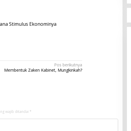
cana Stimulus Ekonominya
Pos berikutnya
Membentuk Zaken Kabinet, Mungkinkah?
ng wajib ditandai
*