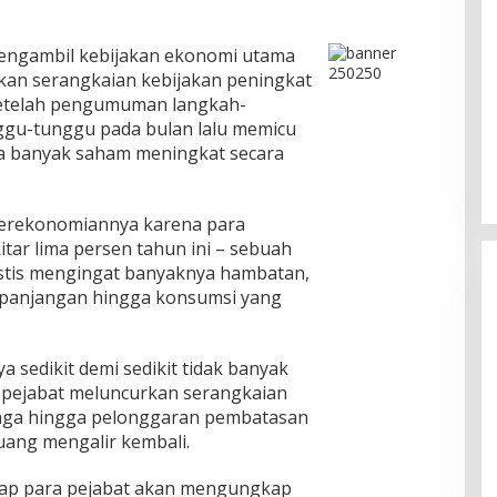
engambil kebijakan ekonomi utama
an serangkaian kebijakan peningkat
 setelah pengumuman langkah-
nggu-tunggu pada bulan lalu memicu
ga banyak saham meningkat secara
 perekonomiannya karena para
ar lima persen tahun ini – sebuah
istis mengingat banyaknya hambatan,
kepanjangan hingga konsumsi yang
 sedikit demi sedikit tidak banyak
pejabat meluncurkan serangkaian
Pesona Danau Tondano, Ada
unga hingga pelonggaran pembatasan
Kuliner Khas yang Bikin Turis
uang mengalir kembali.
Ketagihan
Di Food & Travel
|
Senin, 3 Agustus 2026 | 17:20
WIB
rap para pejabat akan mengungkap