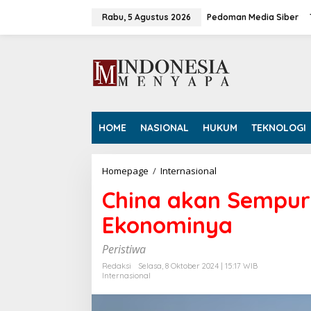
L
e
Rabu, 5 Agustus 2026
Pedoman Media Siber
w
a
t
i
k
e
k
o
HOME
NASIONAL
HUKUM
TEKNOLOGI
n
t
e
n
Homepage
/
Internasional
C
h
China akan Sempur
i
n
Ekonominya
a
a
k
Peristiwa
a
Redaksi
Selasa, 8 Oktober 2024 | 15:17 WIB
n
Internasional
S
e
m