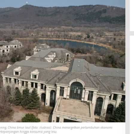
aoning, China timur laut (foto: ilustrasi). China menargetkan pertumbuhan ekonomi
berkepanjangan hingga konsumsi yang lesu.