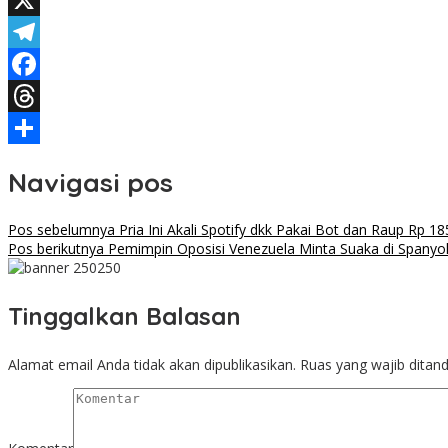
WhatsApp
X
Telegram
Facebook
Threads
Share
Navigasi pos
Pos sebelumnya
Pria Ini Akali Spotify dkk Pakai Bot dan Raup Rp 185
Pos berikutnya
Pemimpin Oposisi Venezuela Minta Suaka di Spanyo
Tinggalkan Balasan
Alamat email Anda tidak akan dipublikasikan.
Ruas yang wajib ditan