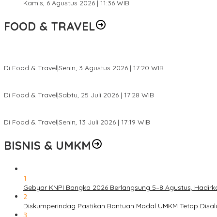
Kamis, 6 Agustus 2026 | 11:36 WIB
FOOD & TRAVEL
Pesona Danau Tondano, Ada Kuliner Khas yang Bikin Turis Ketagi
Di Food & Travel
|
Senin, 3 Agustus 2026 | 17:20 WIB
Pantai Lovina Makin Cantik, Bikin Turis Asing Batal ke Tempat Lain
Di Food & Travel
|
Sabtu, 25 Juli 2026 | 17:28 WIB
Ini Rumah Penetasan Penyu Terbesar di Dunia, Bisa Tampung 20 R
Di Food & Travel
|
Senin, 13 Juli 2026 | 17:19 WIB
BISNIS & UMKM
1
Gebyar KNPI Bangka 2026 Berlangsung 5–8 Agustus, Hadir
2
Diskumperindag Pastikan Bantuan Modal UMKM Tetap Disal
3