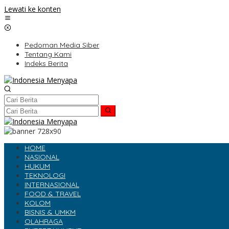
Lewati ke konten
Pedoman Media Siber
Tentang Kami
Indeks Berita
HOME
NASIONAL
HUKUM
TEKNOLOGI
INTERNASIONAL
FOOD & TRAVEL
KOLOM
BISNIS & UMKM
OLAHRAGA