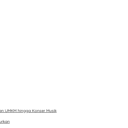
han
ibu Telur
kan UMKM hingga Konser Musik
urkan