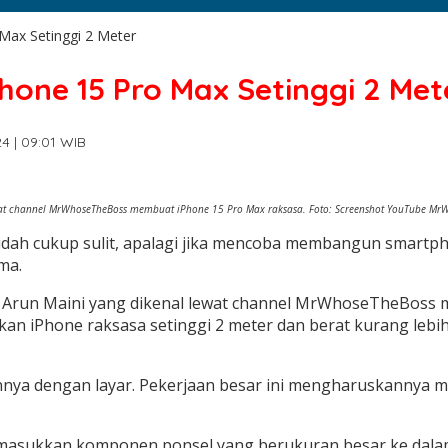
Max Setinggi 2 Meter
Phone 15 Pro Max Setinggi 2 Met
4 | 09:01 WIB
ewat channel MrWhoseTheBoss membuat iPhone 15 Pro Max raksasa. Foto: Screenshot YouTube Mr
 cukup sulit, apalagi jika mencoba membangun smartphon
ma.
n Arun Maini yang dikenal lewat channel MrWhoseTheBoss 
irkan iPhone raksasa setinggi 2 meter dan berat kurang leb
annya dengan layar. Pekerjaan besar ini mengharuskannya 
sukkan komponen ponsel yang berukuran besar ke dalam bi