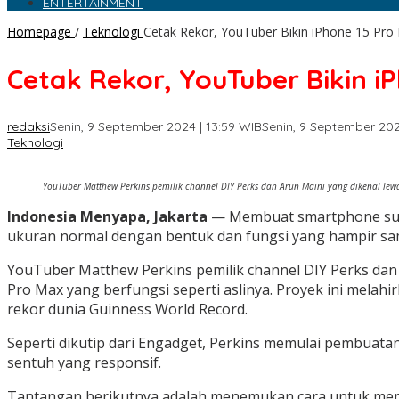
ENTERTAINMENT
Homepage
/
Teknologi
Cetak Rekor, YouTuber Bikin iPhone 15 Pro 
Cetak Rekor, YouTuber Bikin i
redaksi
Senin, 9 September 2024 | 13:59 WIB
Senin, 9 September 202
Teknologi
YouTuber Matthew Perkins pemilik channel DIY Perks dan Arun Maini yang dikenal l
Indonesia Menyapa, Jakarta
— Membuat smartphone sudah
ukuran normal dengan bentuk dan fungsi yang hampir sa
YouTuber Matthew Perkins pemilik channel DIY Perks da
Pro Max yang berfungsi seperti aslinya. Proyek ini melah
rekor dunia Guinness World Record.
Seperti dikutip dari Engadget, Perkins memulai pembuat
sentuh yang responsif.
Tantangan berikutnya adalah menemukan cara untuk mema