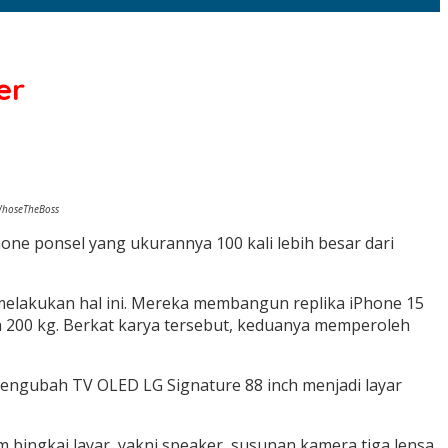
er
WhoseTheBoss
e ponsel yang ukurannya 100 kali lebih besar dari
melakukan hal ini. Mereka membangun replika iPhone 15
ih 200 kg. Berkat karya tersebut, keduanya memperoleh
mengubah TV OLED LG Signature 88 inch menjadi layar
ngkai layar, yakni speaker, susunan kamera tiga lensa,