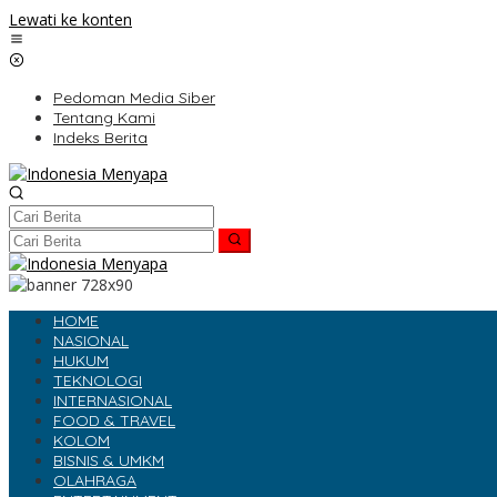
Lewati ke konten
Pedoman Media Siber
Tentang Kami
Indeks Berita
HOME
NASIONAL
HUKUM
TEKNOLOGI
INTERNASIONAL
FOOD & TRAVEL
KOLOM
BISNIS & UMKM
OLAHRAGA