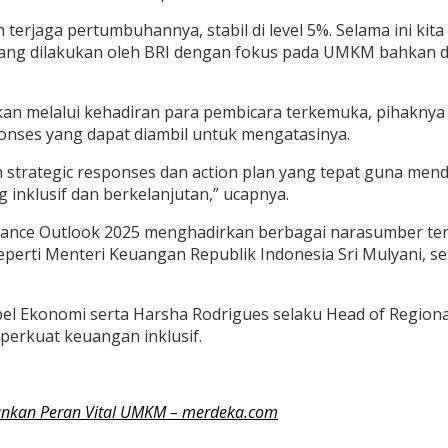
 terjaga pertumbuhannya, stabil di level 5%. Selama ini kita
yang dilakukan oleh BRI dengan fokus pada UMKM bahkan di
n melalui kehadiran para pembicara terkemuka, pihaknya 
ponses yang dapat diambil untuk mengatasinya.
kan strategic responses dan action plan yang tepat guna 
nklusif dan berkelanjutan,” ucapnya.
inance Outlook 2025 menghadirkan berbagai narasumber terk
seperti Menteri Keuangan Republik Indonesia Sri Mulyani, s
 Ekonomi serta Harsha Rodrigues selaku Head of Regional 
rkuat keuangan inklusif.
kankan Peran Vital UMKM – merdeka.com