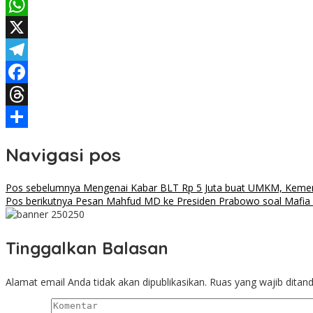
WhatsApp
X
Telegram
Facebook
Threads
Share
Navigasi pos
Pos sebelumnya
Mengenai Kabar BLT Rp 5 Juta buat UMKM, Kemen
Pos berikutnya
Pesan Mahfud MD ke Presiden Prabowo soal Mafia T
Tinggalkan Balasan
Alamat email Anda tidak akan dipublikasikan.
Ruas yang wajib ditan