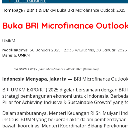
ENTERTAINMENT
Homepage
/
Bisnis & UMKM
Buka BRI Microfinance Outlook 2025,
Buka BRI Microfinance Outloo
UMKM
redaksi
Kamis, 30 Januari 2025 | 23:35 WIB
Kamis, 30 Januari 2025 
Bisnis & UMKM
BRI UMKM EXPO(RT) dan Microfinance Outlook 2025 (©Istimewa)
Indonesia Menyapa, Jakarta —
BRI Microfinance Outlook
BRI UMKM EXPO(RT) 2025 digelar bersamaan dengan BRI Mic
strategi pembangunan ekonomi untuk Indonesia. Berbeda 
Pillar for Achieving Inclusive & Sustainable Growth” ya
Dalam sambutannya, Menteri Keuangan RI Sri Mulyani In
institusi BUMN yang berperan aktif dalam pemberdayaan 
bawah koordinasi Menteri Koordinator Bidang Perekonom