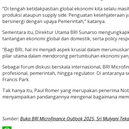
“Di tengah ketidakpastian global ekonomi kita selalu masih
produksi ataupun supply side. Penguatan kesehjateraan 
bersinergi dengan upaya Pemerintah,” katanya.
Sementara itu, Direktur Utama BRI Sunarso mengungkapka
tantangan ekonomi global dan domestik, serta policy res
“Bagi BRI, hal ini menjadi aspek krusial dalam merumus
pilar utama dalam mendorong pertumbuhan ekonomi yang i
Sebagai forum diskusi berskala internasional, BRI Microf
profesional, pemerintah, hingga regulator. Di antaranya 
Francis Park.
Tak hanya itu, Paul Romer yang merupakan penerima Nobel
menyampaikan pandangannya mengenai bagaimana mempe
Sumber:
Buka BRI Microfinance Outlook 2025, Sri Mulyani Te