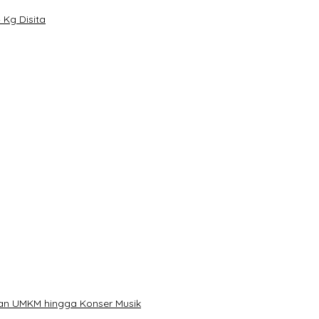
Kg Disita
han
ibu Telur
kan UMKM hingga Konser Musik