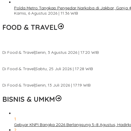
Polda Metro Tangkap Pengedar Narkoba di Jakbar, Ganja 4 
Kamis, 6 Agustus 2026 | 11:36 WIB
FOOD & TRAVEL
Pesona Danau Tondano, Ada Kuliner Khas yang Bikin Turis Ketagi
Di Food & Travel
|
Senin, 3 Agustus 2026 | 17:20 WIB
Pantai Lovina Makin Cantik, Bikin Turis Asing Batal ke Tempat Lain
Di Food & Travel
|
Sabtu, 25 Juli 2026 | 17:28 WIB
Ini Rumah Penetasan Penyu Terbesar di Dunia, Bisa Tampung 20 R
Di Food & Travel
|
Senin, 13 Juli 2026 | 17:19 WIB
BISNIS & UMKM
1
Gebyar KNPI Bangka 2026 Berlangsung 5–8 Agustus, Hadir
2