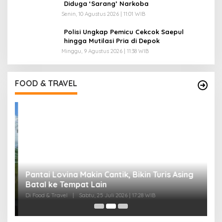
Diduga ‘Sarang’ Narkoba
Senin, 10 Agustus 2026 | 11:01 WIB
Polisi Ungkap Pemicu Cekcok Saepul
hingga Mutilasi Pria di Depok
Minggu, 9 Agustus 2026 | 11:38 WIB
FOOD & TRAVEL
Pantai Lovina Makin Cantik, Bikin Turis Asing
I
Batal ke Tempat Lain
B
Di Food & Travel
|
Sabtu, 25 Juli 2026 | 17:28 WIB
Di