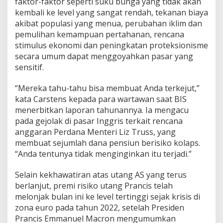
faktor-faktor seperti suku bunga yang tidak akan
g
kembali ke level yang sangat rendah, tekanan biaya
P
e
akibat populasi yang menua, perubahan iklim dan
m
pemulihan kemampuan pertahanan, rencana
i
stimulus ekonomi dan peningkatan proteksionisme
l
secara umum dapat menggoyahkan pasar yang
u
S
sensitif.
e
j
“Mereka tahu-tahu bisa membuat Anda terkejut,”
u
kata Carstens kepada para wartawan saat BIS
m
menerbitkan laporan tahunannya. Ia mengacu
l
a
pada gejolak di pasar Inggris terkait rencana
h
anggaran Perdana Menteri Liz Truss, yang
N
membuat sejumlah dana pensiun berisiko kolaps.
e
“Anda tentunya tidak menginginkan itu terjadi.”
g
a
r
Selain kekhawatiran atas utang AS yang terus
a
berlanjut, premi risiko utang Prancis telah
melonjak bulan ini ke level tertinggi sejak krisis di
zona euro pada tahun 2022, setelah Presiden
Prancis Emmanuel Macron mengumumkan