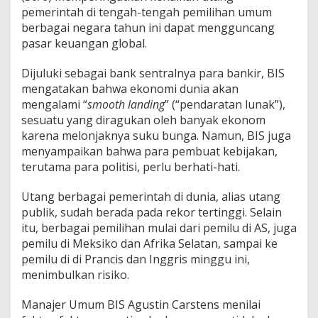
a
pemerintah di tengah-tengah pemilihan umum
i
berbagai negara tahun ini dapat mengguncang
k
a
pasar keuangan global.
n
U
Dijuluki sebagai bank sentralnya para bankir, BIS
t
mengatakan bahwa ekonomi dunia akan
a
mengalami “
smooth landing
” (“pendaratan lunak”),
n
g
sesuatu yang diragukan oleh banyak ekonom
P
karena melonjaknya suku bunga. Namun, BIS juga
e
menyampaikan bahwa para pembuat kebijakan,
m
terutama para politisi, perlu berhati-hati.
e
r
i
Utang berbagai pemerintah di dunia, alias utang
n
publik, sudah berada pada rekor tertinggi. Selain
t
itu, berbagai pemilihan mulai dari pemilu di AS, juga
a
pemilu di Meksiko dan Afrika Selatan, sampai ke
h
pemilu di di Prancis dan Inggris minggu ini,
J
e
menimbulkan risiko.
l
a
Manajer Umum BIS Agustin Carstens menilai
n