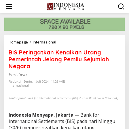
L
e
w
a
t
i
k
e
Homepage
/
Internasional
B
k
I
o
BIS Peringatkan Kenaikan Utang
S
n
P
Pemerintah Jelang Pemilu Sejumlah
t
e
e
Negara
r
n
i
Peristiwa
n
Redaksi
Senin, 1 Juli 2024 | 14:02 WIB
g
Internasional
a
t
Kantor pusat Bank for International Settlements (BIS) di kota Basel, Swiss (foto: dok).
k
a
n
Indonesia Menyapa, Jakarta
— Bank for
K
e
International Settlements (BIS) pada hari Minggu
n
(30/6) memperingatkan kenaikan utang