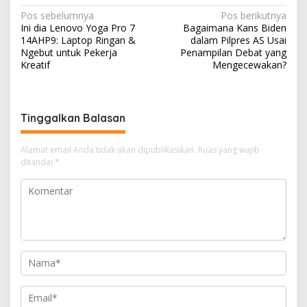
A
e
c
h
S
N
Pos sebelumnya
Pos berikutnya
p
g
e
r
h
Ini dia Lenovo Yoga Pro 7
Bagaimana Kans Biden
a
14AHP9: Laptop Ringan &
dalam Pilpres AS Usai
p
r
b
e
a
v
Ngebut untuk Pekerja
Penampilan Debat yang
Kreatif
Mengecewakan?
a
o
a
r
i
m
o
d
e
g
a
k
s
Tinggalkan Balasan
s
i
Alamat email Anda tidak akan dipublikasikan.
Ruas yang wajib
ditandai
*
p
o
s