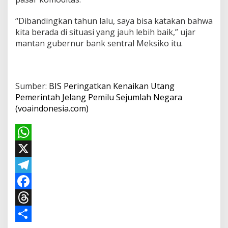
“Dibandingkan tahun lalu, saya bisa katakan bahwa
kita berada di situasi yang jauh lebih baik,” ujar
mantan gubernur bank sentral Meksiko itu.
Sumber:
BIS Peringatkan Kenaikan Utang
Pemerintah Jelang Pemilu Sejumlah Negara
(voaindonesia.com)
W
h
X
a
T
t
e
F
s
l
a
T