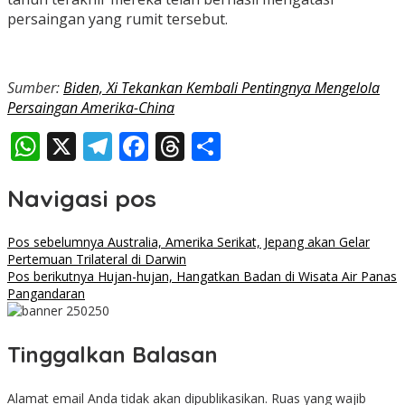
persaingan yang rumit tersebut.
Sumber:
Biden, Xi Tekankan Kembali Pentingnya Mengelola
Persaingan Amerika-China
WhatsApp
X
Telegram
Facebook
Threads
Share
Navigasi pos
Pos sebelumnya
Australia, Amerika Serikat, Jepang akan Gelar
Pertemuan Trilateral di Darwin
Pos berikutnya
Hujan-hujan, Hangatkan Badan di Wisata Air Panas
Pangandaran
Tinggalkan Balasan
Alamat email Anda tidak akan dipublikasikan.
Ruas yang wajib