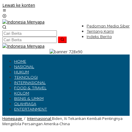
Lewati ke konten
Pedoman Media Siber
Tentang Kami
Indeks Berita
HOME
NASIONAL
HUKUM
TEKNOLOGI
INTERNASIONAL
FOOD & TRAVEL
KOLOM
BISNIS & UMKM
OLAHRAGA
ENTERTAINMENT
Homepage
/
Internasional
Biden, Xi Tekankan Kembali Pentingnya
Mengelola Persaingan Amerika-China