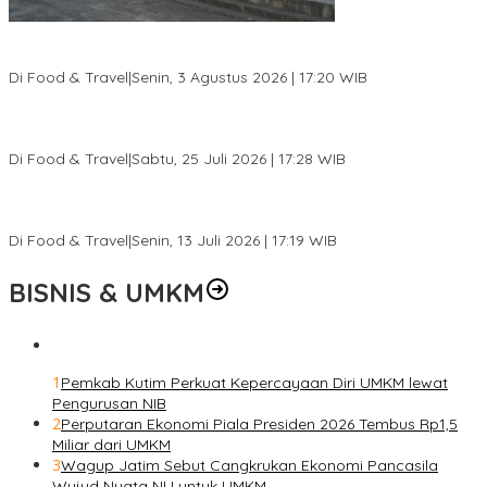
Pesona Danau Tondano, Ada Kuliner Khas yang Bikin Turis
Ketagihan
Di Food & Travel
|
Senin, 3 Agustus 2026 | 17:20 WIB
Pantai Lovina Makin Cantik, Bikin Turis Asing Batal ke Tempat
Lain
Di Food & Travel
|
Sabtu, 25 Juli 2026 | 17:28 WIB
Ini Rumah Penetasan Penyu Terbesar di Dunia, Bisa Tampung 20
Ribu Telur
Di Food & Travel
|
Senin, 13 Juli 2026 | 17:19 WIB
BISNIS & UMKM
1
Pemkab Kutim Perkuat Kepercayaan Diri UMKM lewat
Pengurusan NIB
2
Perputaran Ekonomi Piala Presiden 2026 Tembus Rp1,5
Miliar dari UMKM
3
Wagup Jatim Sebut Cangkrukan Ekonomi Pancasila
Wujud Nyata NU untuk UMKM