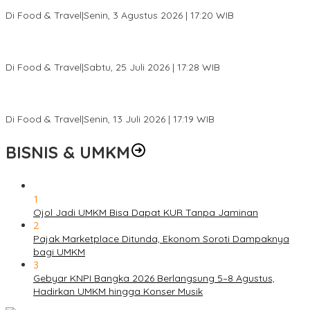
Ketagihan
Di Food & Travel
|
Senin, 3 Agustus 2026 | 17:20 WIB
Pantai Lovina Makin Cantik, Bikin Turis Asing Batal ke Tempat
Lain
Di Food & Travel
|
Sabtu, 25 Juli 2026 | 17:28 WIB
Ini Rumah Penetasan Penyu Terbesar di Dunia, Bisa Tampung 20
Ribu Telur
Di Food & Travel
|
Senin, 13 Juli 2026 | 17:19 WIB
BISNIS & UMKM
1
Ojol Jadi UMKM Bisa Dapat KUR Tanpa Jaminan
2
Pajak Marketplace Ditunda, Ekonom Soroti Dampaknya
bagi UMKM
3
Gebyar KNPI Bangka 2026 Berlangsung 5–8 Agustus,
Hadirkan UMKM hingga Konser Musik