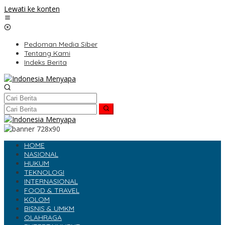
Lewati ke konten
Pedoman Media Siber
Tentang Kami
Indeks Berita
HOME
NASIONAL
HUKUM
TEKNOLOGI
INTERNASIONAL
FOOD & TRAVEL
KOLOM
BISNIS & UMKM
OLAHRAGA