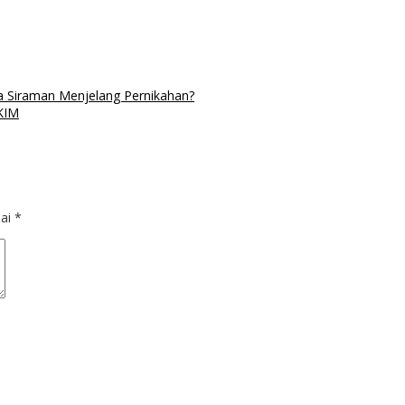
ra Siraman Menjelang Pernikahan?
KIM
dai
*