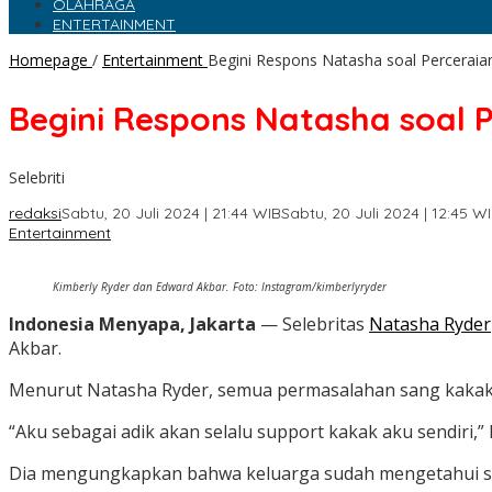
OLAHRAGA
ENTERTAINMENT
Homepage
/
Entertainment
Begini Respons Natasha soal Perceraia
Begini Respons Natasha soal 
Selebriti
redaksi
Sabtu, 20 Juli 2024 | 21:44 WIB
Sabtu, 20 Juli 2024 | 12:45 W
Entertainment
Kimberly Ryder dan Edward Akbar. Foto: Instagram/kimberlyryder
Indonesia Menyapa, Jakarta
— Selebritas
Natasha Ryder
Akbar.
Menurut Natasha Ryder, semua permasalahan sang kakak 
“Aku sebagai adik akan selalu support kakak aku sendiri,”
Dia mengungkapkan bahwa keluarga sudah mengetahui sit