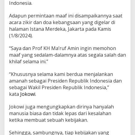
Indonesia.
w
i
M
Adapun permintaan maaf ini disampaikannya saat
i
acara zikir dan doa kebangsaan yang digelar di
n
halaman Istana Merdeka, Jakarta pada Kamis
t
(1/8/2024).
a
M
a
“Saya dan Prof KH Ma’ruf Amin ingin memohon
a
maaf yang sedalam-dalamnya atas segala salah dan
f
khilaf selama ini.”
:
P
“Khususnya selama kami berdua menjalankan
A
N
amanah sebagai Presiden Republik Indonesia dan
S
sebagai Wakil Presiden Republik Indonesia,”
e
kata
Jokowi
.
b
u
Jokowi juga mengungkapkan dirinya hanyalah
t
B
manusia biasa dan tidak lepas dari kesalahan
i
ketika membuat sebuah kebijakan.
j
a
Sehingga, sambungnya, tiap kebijakan yang
k