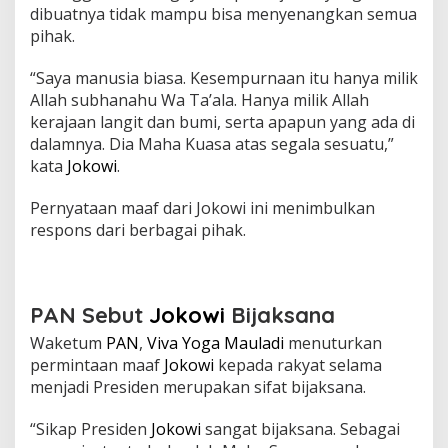
dibuatnya tidak mampu bisa menyenangkan semua
s
a
pihak.
n
a
“Saya manusia biasa. Kesempurnaan itu hanya milik
,
Allah subhanahu Wa Ta’ala. Hanya milik Allah
P
kerajaan langit dan bumi, serta apapun yang ada di
S
I
dalamnya. Dia Maha Kuasa atas segala sesuatu,”
U
kata
Jokowi
.
n
g
Pernyataan maaf dari Jokowi ini menimbulkan
k
respons dari berbagai pihak.
a
p
S
i
f
PAN Sebut
Jokowi
Bijaksana
a
t
Waketum
PAN
,
Viva Yoga Mauladi
menuturkan
M
permintaan maaf
Jokowi
kepada rakyat selama
a
menjadi Presiden merupakan sifat bijaksana.
n
u
“Sikap Presiden
Jokowi
sangat bijaksana. Sebagai
s
i