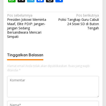
h
el
ac
h
h
at
e
e
re
ar
N
Pos sebelumnya
Pos berikutnya
s
gr
b
a
e
Presiden Jokowi Meminta
Polisi Tangkap Guru Cabuli
a
Maaf, Elite PDIP: Jangan-
24 Siswi SD di Buton
A
a
o
d
v
jangan Sedang
Tengah
Bersandiwara Mencari
p
m
o
s
i
Simpati
p
k
g
a
s
Tinggalkan Balasan
i
Alamat email Anda tidak akan dipublikasikan.
Ruas yang wajib
p
ditandai
*
o
s