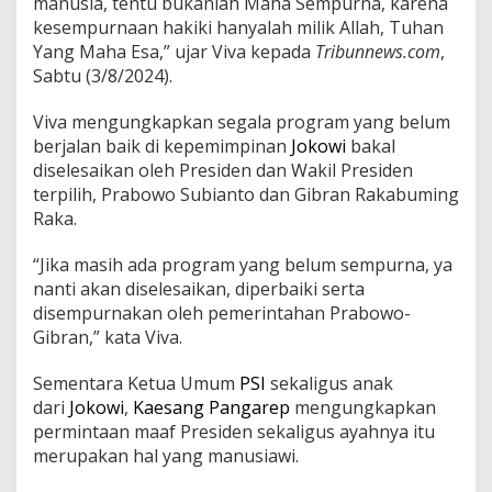
manusia, tentu bukanlah Maha Sempurna, karena
a
kesempurnaan hakiki hanyalah milik Allah, Tuhan
w
Yang Maha Esa,” ujar Viva kepada
Tribunnews.com
,
i
Sabtu (3/8/2024).
,
P
D
Viva mengungkapkan segala program yang belum
I
berjalan baik di kepemimpinan
Jokowi
bakal
P
diselesaikan oleh Presiden dan Wakil Presiden
S
terpilih, Prabowo Subianto dan Gibran Rakabuming
i
n
Raka.
i
s
“Jika masih ada program yang belum sempurna, ya
nanti akan diselesaikan, diperbaiki serta
disempurnakan oleh pemerintahan Prabowo-
Gibran,” kata Viva.
Sementara Ketua Umum
PSI
sekaligus anak
dari
Jokowi
,
Kaesang Pangarep
mengungkapkan
permintaan maaf Presiden sekaligus ayahnya itu
merupakan hal yang manusiawi.