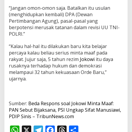
“Jangan omon-omon saja. Batalkan itu usulan
(menghidupkan kembali) DPA (Dewan
Pertimbangan Agung), pasal-pasal yang
berpotensi merusak tatanan dalam revisi UU TNI-
POLRI.”
“Kalau hal-hal itu dilakukan baru kita belajar
percaya kalau beliau serius minta maaf pada
rakyat. Jujur saja, 5 tahun rezim
Jokowi
itu daya
rusaknya terhadap hukum dan demokrasi
melampaui 32 tahun kekuasaan Orde Baru,”
ujarnya.
Sumber:
Beda Respons soal Jokowi Minta Maaf:
PAN Sebut Bijaksana, PSI Ungkap Sifat Manusiawi,
PDIP Sinis – TribunNews.com
W
X
T
F
T
S