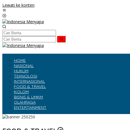
Lewati ke konten
HOME
NASIONAL
HUKUM
TEKNOLOGI
INTERNASIONAL
FOOD & TRAVEL
KOLOM
BISNIS & UMKM
OLAHRAGA
ENTERTAINMENT