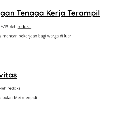
ngan Tenaga Kerja Terampil
7 WIB
oleh
redaksi
mencari pekerjaan bagi warga di luar
vitas
oleh
redaksi
ap bulan Mei menjadi