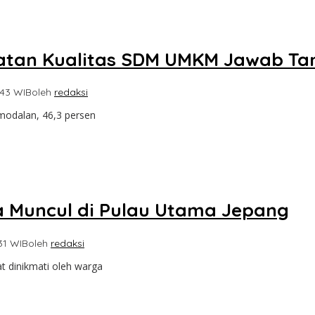
katan Kualitas SDM UMKM Jawab T
:43 WIB
oleh
redaksi
modalan, 46,3 persen
a Muncul di Pulau Utama Jepang
:31 WIB
oleh
redaksi
t dinikmati oleh warga