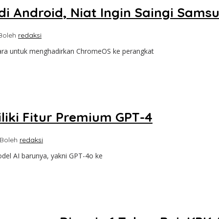
i Android, Niat Ingin Saingi Sams
B
oleh
redaksi
cara untuk menghadirkan ChromeOS ke perangkat
iki Fitur Premium GPT-4
IB
oleh
redaksi
del AI barunya, yakni GPT-4o ke