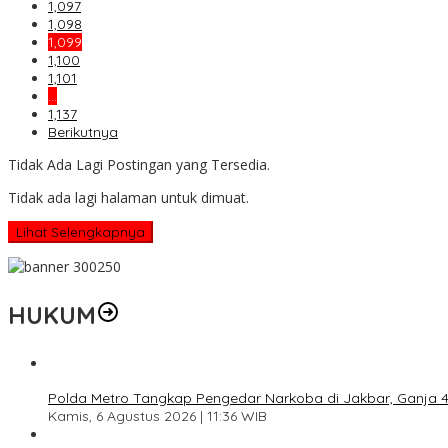
1,097
1,098
1,099
1,100
1,101
…
1,137
Berikutnya
Tidak Ada Lagi Postingan yang Tersedia.
Tidak ada lagi halaman untuk dimuat.
Lihat Selengkapnya
HUKUM
Polda Metro Tangkap Pengedar Narkoba di Jakbar, Ganja 4 
Kamis, 6 Agustus 2026 | 11:36 WIB