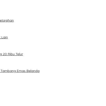
Ketagihan
t Lain
 20 Ribu Telur
ah Tambang Emas Belanda