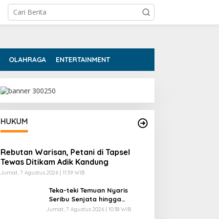
OLAHRAGA
ENTERTAINMENT
HUKUM
Rebutan Warisan, Petani di Tapsel
Tewas Ditikam Adik Kandung
Jumat, 7 Agustus 2026 | 11:39 WIB
Teka-teki Temuan Nyaris
Seribu Senjata hingga
Narkoba di Sekolah Jaksel
Jumat, 7 Agustus 2026 | 10:38 WIB