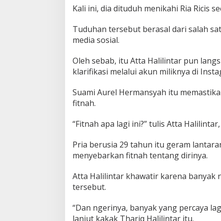
e
Kali ini, dia dituduh menikahi Ria Ricis se
r
a
Tuduhan tersebut berasal dari salah sa
s
a
media sosial.
D
i
Oleh sebab, itu Atta Halilintar pun la
f
klarifikasi melalui akun miliknya di Inst
i
t
Suami Aurel Hermansyah itu memastika
n
a
fitnah.
h
,
“Fitnah apa lagi ini?” tulis Atta Halilintar
I
n
Pria berusia 29 tahun itu geram lantar
i
S
menyebarkan fitnah tentang dirinya.
e
b
Atta Halilintar khawatir karena banyak 
a
tersebut.
b
n
“Dan ngerinya, banyak yang percaya lag
y
a
lanjut kakak Thariq Halilintar itu.