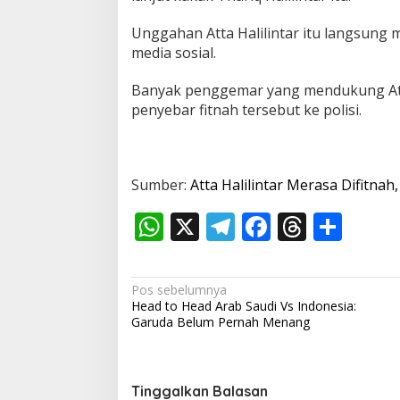
Unggahan Atta Halilintar itu langsung 
media sosial.
Banyak penggemar yang mendukung Att
penyebar fitnah tersebut ke polisi.
Sumber:
Atta Halilintar Merasa Difitnah
W
X
T
F
T
S
h
el
ac
h
h
at
e
e
re
ar
N
Pos sebelumnya
s
gr
b
a
e
Head to Head Arab Saudi Vs Indonesia:
a
Garuda Belum Pernah Menang
A
a
o
d
v
p
m
o
s
i
p
k
g
Tinggalkan Balasan