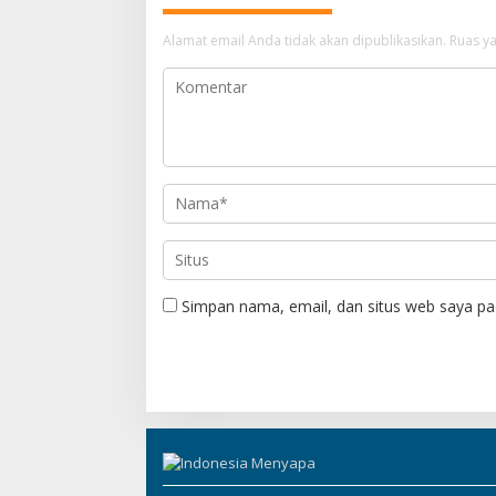
a
Alamat email Anda tidak akan dipublikasikan.
Ruas ya
s
i
p
o
s
Simpan nama, email, dan situs web saya pa