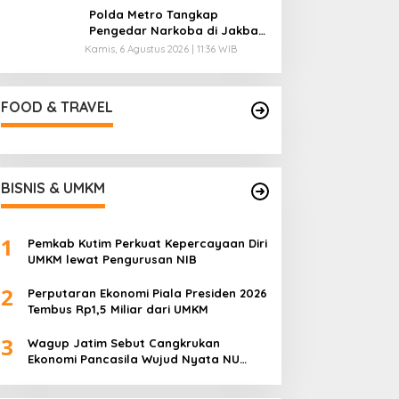
Polda Metro Tangkap
Pengedar Narkoba di Jakbar,
Ganja 4 Kg Disita
Kamis, 6 Agustus 2026 | 11:36 WIB
FOOD & TRAVEL
BISNIS & UMKM
1
Pemkab Kutim Perkuat Kepercayaan Diri
UMKM lewat Pengurusan NIB
2
Perputaran Ekonomi Piala Presiden 2026
Tembus Rp1,5 Miliar dari UMKM
3
Wagup Jatim Sebut Cangkrukan
Ekonomi Pancasila Wujud Nyata NU
untuk UMKM