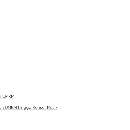
han
ibu Telur
gi UMKM
kan UMKM hingga Konser Musik