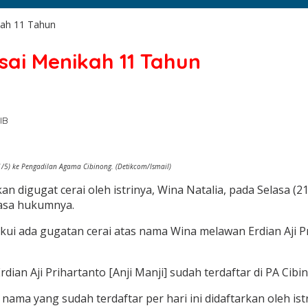
ikah 11 Tahun
Usai Menikah 11 Tahun
IB
21/5) ke Pengadilan Agama Cibinong. (Detikcom/Ismail)
kan digugat cerai oleh istrinya, Wina Natalia, pada Selasa 
uasa hukumnya.
 ada gugatan cerai atas nama Wina melawan Erdian Aji Pr
rdian Aji Prihartanto [Anji Manji] sudah terdaftar di PA Cib
ama yang sudah terdaftar per hari ini didaftarkan oleh istri