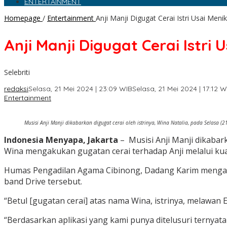
ENTERTAINMENT
Homepage
/
Entertainment
Anji Manji Digugat Cerai Istri Usai Men
Anji Manji Digugat Cerai Istri 
Selebriti
redaksi
Selasa, 21 Mei 2024 | 23:09 WIB
Selasa, 21 Mei 2024 | 17:12 W
Entertainment
Musisi Anji Manji dikabarkan digugat cerai oleh istrinya, Wina Natalia, pada Selasa (
Indonesia Menyapa, Jakarta
– Musisi Anji Manji dikabar
Wina mengakukan gugatan cerai terhadap Anji melalui k
Humas Pengadilan Agama Cibinong, Dadang Karim mengakui
band Drive tersebut.
“Betul [gugatan cerai] atas nama Wina, istrinya, melawan E
“Berdasarkan aplikasi yang kami punya ditelusuri ternyata n