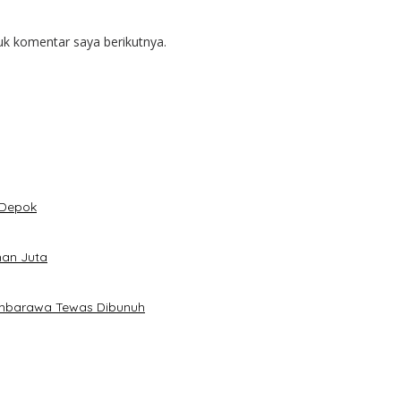
uk komentar saya berikutnya.
 Depok
han Juta
Ambarawa Tewas Dibunuh