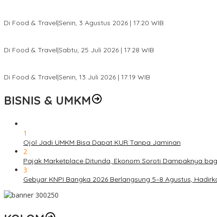
Pesona Danau Tondano, Ada Kuliner Khas yang Bikin Turis Ketagi
Di Food & Travel
|
Senin, 3 Agustus 2026 | 17:20 WIB
Pantai Lovina Makin Cantik, Bikin Turis Asing Batal ke Tempat Lain
Di Food & Travel
|
Sabtu, 25 Juli 2026 | 17:28 WIB
Ini Rumah Penetasan Penyu Terbesar di Dunia, Bisa Tampung 20 R
Di Food & Travel
|
Senin, 13 Juli 2026 | 17:19 WIB
BISNIS & UMKM
1
Ojol Jadi UMKM Bisa Dapat KUR Tanpa Jaminan
2
Pajak Marketplace Ditunda, Ekonom Soroti Dampaknya ba
3
Gebyar KNPI Bangka 2026 Berlangsung 5–8 Agustus, Hadir