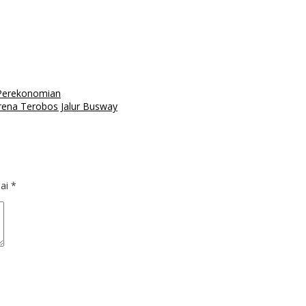
 Perekonomian
ena Terobos Jalur Busway
dai
*