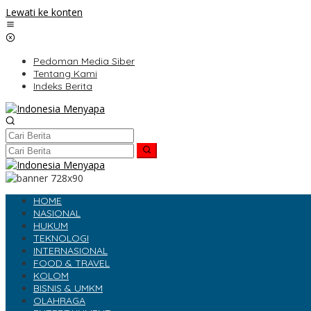
Lewati ke konten
Pedoman Media Siber
Tentang Kami
Indeks Berita
HOME
NASIONAL
HUKUM
TEKNOLOGI
INTERNASIONAL
FOOD & TRAVEL
KOLOM
BISNIS & UMKM
OLAHRAGA