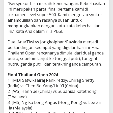
“Bersyukur bisa meraih kemenangan. Keberhasilan
n
d
ini merupakan partai final pertama kami di
O
turnamen level super 500. Kami mengucap syukur
p
alhamdulillah dan rasanya susah untuk
e
mengungkapkan dengan kata-kata keberhasilan
n
ini,” kata Ana dalam rilis PBSI.
2
0
2
Duel Ana/Tiwi vs Jongkolphan/Rawinda menjadi
4
pertandingan keempat yang digelar hari ini. Final
H
Thailand Open rencananya dimulai dari duel ganda
a
putra, sebelum lanjut ke tunggal putri, tunggal
r
i
putra, ganda putri, dan terakhir ganda campuran.
I
n
Final Thailand Open 2024
i
1. [MD] Satwiksairaj Rankireddy/Chirag Shetty
(India) vs Chen Bo Yang/Liu Yi (China)
2. [WS] Han Yue (China) vs Supanida Katethong
(Thailand)
3. [MS] Ng Ka Long Angus (Hong Kong) vs Lee Zii
Jia (Malaysia)