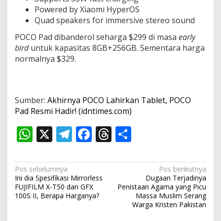
Powered by Xiaomi HyperOS
Quad speakers for immersive stereo sound
POCO Pad dibanderol seharga $299 di masa
early
bird
untuk kapasitas 8GB+256GB. Sementara harga
normalnya $329.
Sumber:
Akhirnya POCO Lahirkan Tablet, POCO
Pad Resmi Hadir! (idntimes.com)
W
X
T
F
T
S
h
el
ac
h
h
at
e
e
re
ar
N
Pos sebelumnya
Pos berikutnya
s
gr
b
a
e
Ini dia Spesifikasi Mirrorless
Dugaan Terjadinya
a
FUJIFILM X-T50 dan GFX
Penistaan Agama yang Picu
A
a
o
d
v
100S II, Berapa Harganya?
Massa Muslim Serang
Warga Kristen Pakistan
p
m
o
s
i