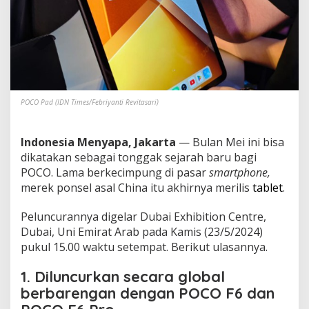
e
s
m
i
R
i
l
i
s
POCO Pad (IDN Times/Febriyanti Revitasari)
d
i
P
Indonesia Menyapa, Jakarta
— Bulan Mei ini bisa
a
dikatakan sebagai tonggak sejarah baru bagi
s
POCO. Lama berkecimpung di pasar
smartphone,
a
merek ponsel asal China itu akhirnya merilis
tablet
.
r
G
l
Peluncurannya digelar Dubai Exhibition Centre,
o
Dubai, Uni Emirat Arab pada Kamis (23/5/2024)
b
pukul 15.00 waktu setempat. Berikut ulasannya.
a
l
1. Diluncurkan secara global
!
berbarengan dengan POCO F6 dan