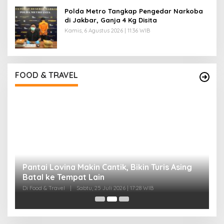
Polda Metro Tangkap Pengedar Narkoba
di Jakbar, Ganja 4 Kg Disita
Kamis, 6 Agustus 2026 | 11:36 WIB
FOOD & TRAVEL
Pantai Lovina Makin Cantik, Bikin Turis Asing
I
Batal ke Tempat Lain
B
Di Food & Travel
|
Sabtu, 25 Juli 2026 | 17:28 WIB
Di