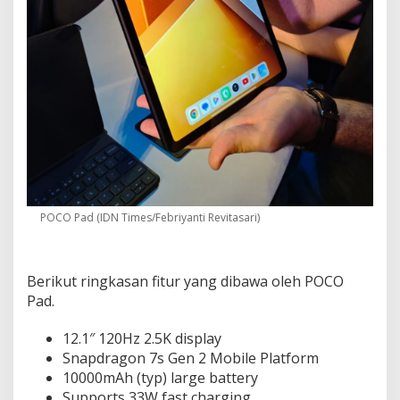
POCO Pad (IDN Times/Febriyanti Revitasari)
Berikut ringkasan fitur yang dibawa oleh POCO
Pad.
12.1″ 120Hz 2.5K display
Snapdragon 7s Gen 2 Mobile Platform
10000mAh (typ) large battery
Supports 33W fast charging