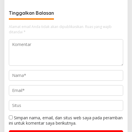
p
k
g
a
Tinggalkan Balasan
s
i
Alamat email Anda tidak akan dipublikasikan.
Ruas yang wajib
ditandai
*
p
o
s
Simpan nama, email, dan situs web saya pada peramban
ini untuk komentar saya berikutnya.