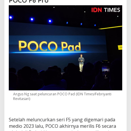
POCO F6 Pro
Angus Ng saat peluncuran POCO Pad (IDN Times/Febriyanti
Revitasari)
Setelah meluncurkan seri F5 yang digemari pada
medio 2023 lalu, POCO akhirnya merilis F6 secara