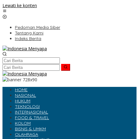
Lewati ke konten
Pedoman Media Siber
Tentang Kami
Indeks Berita
HOME
NASIONAL
HUKUM
TEKNOLOGI
INTERNASIONAL
FOOD & TRAVEL
KOLOM
BISNIS & UMKM
OLAHRAGA