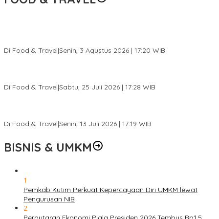
Pesona Danau Tondano, Ada Kuliner Khas yang Bikin Turis
Ketagihan
Di Food & Travel
|
Senin, 3 Agustus 2026 | 17:20 WIB
Pantai Lovina Makin Cantik, Bikin Turis Asing Batal ke Tempat
Lain
Di Food & Travel
|
Sabtu, 25 Juli 2026 | 17:28 WIB
Ini Rumah Penetasan Penyu Terbesar di Dunia, Bisa Tampung 20
Ribu Telur
Di Food & Travel
|
Senin, 13 Juli 2026 | 17:19 WIB
BISNIS & UMKM
1
Pemkab Kutim Perkuat Kepercayaan Diri UMKM lewat
Pengurusan NIB
2
Perputaran Ekonomi Piala Presiden 2026 Tembus Rp1,5