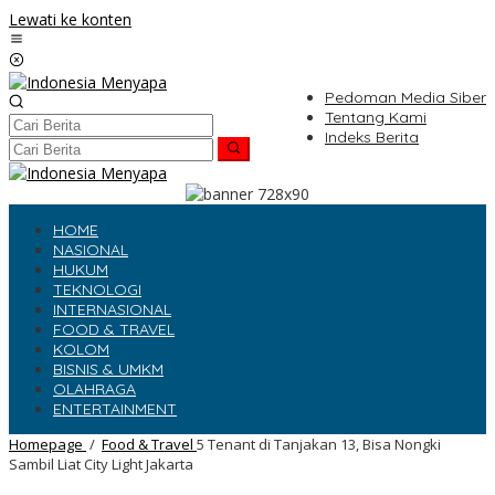
Lewati ke konten
Pedoman Media Siber
Tentang Kami
Indeks Berita
HOME
NASIONAL
HUKUM
TEKNOLOGI
INTERNASIONAL
FOOD & TRAVEL
KOLOM
BISNIS & UMKM
OLAHRAGA
ENTERTAINMENT
Homepage
/
Food & Travel
5 Tenant di Tanjakan 13, Bisa Nongki
Sambil Liat City Light Jakarta