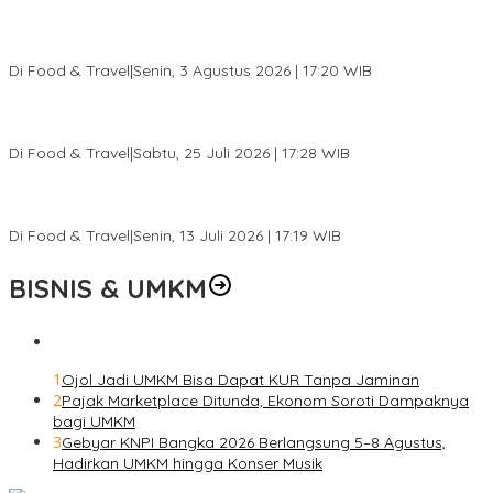
Pesona Danau Tondano, Ada Kuliner Khas yang Bikin Turis
Ketagihan
Di Food & Travel
|
Senin, 3 Agustus 2026 | 17:20 WIB
Pantai Lovina Makin Cantik, Bikin Turis Asing Batal ke Tempat
Lain
Di Food & Travel
|
Sabtu, 25 Juli 2026 | 17:28 WIB
Ini Rumah Penetasan Penyu Terbesar di Dunia, Bisa Tampung 20
Ribu Telur
Di Food & Travel
|
Senin, 13 Juli 2026 | 17:19 WIB
BISNIS & UMKM
1
Ojol Jadi UMKM Bisa Dapat KUR Tanpa Jaminan
2
Pajak Marketplace Ditunda, Ekonom Soroti Dampaknya
bagi UMKM
3
Gebyar KNPI Bangka 2026 Berlangsung 5–8 Agustus,
Hadirkan UMKM hingga Konser Musik