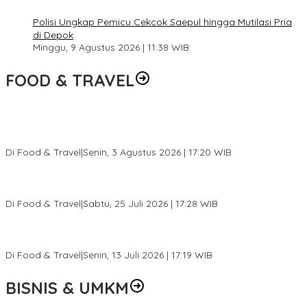
Polisi Ungkap Pemicu Cekcok Saepul hingga Mutilasi Pria
di Depok
Minggu, 9 Agustus 2026 | 11:38 WIB
FOOD & TRAVEL
Pesona Danau Tondano, Ada Kuliner Khas yang Bikin Turis
Ketagihan
Di Food & Travel
|
Senin, 3 Agustus 2026 | 17:20 WIB
Pantai Lovina Makin Cantik, Bikin Turis Asing Batal ke Tempat
Lain
Di Food & Travel
|
Sabtu, 25 Juli 2026 | 17:28 WIB
Ini Rumah Penetasan Penyu Terbesar di Dunia, Bisa Tampung 20
Ribu Telur
Di Food & Travel
|
Senin, 13 Juli 2026 | 17:19 WIB
BISNIS & UMKM