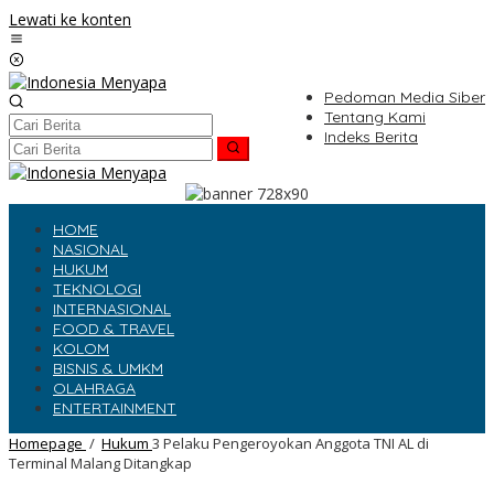
Lewati ke konten
Pedoman Media Siber
Tentang Kami
Indeks Berita
HOME
NASIONAL
HUKUM
TEKNOLOGI
INTERNASIONAL
FOOD & TRAVEL
KOLOM
BISNIS & UMKM
OLAHRAGA
ENTERTAINMENT
Homepage
/
Hukum
3 Pelaku Pengeroyokan Anggota TNI AL di
Terminal Malang Ditangkap