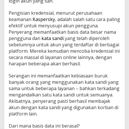
login akun yang sah.
e
r
Pengisian kredensial, menurut perusahaan
j
keamanan
Kaspersky
, adalah salah satu cara paling
a
S
efektif untuk menyusupi akun pengguna.
e
Penyerang memanfaatkan basis data besar nama
r
pengguna dan
kata sandi
yang telah diperoleh
a
sebelumnya untuk akun yang terdaftar di berbagai
n
platform. Mereka kemudian mencoba kredensial ini
g
a
secara massal di layanan online lainnya, dengan
n
harapan beberapa akan berhasil.
P
e
Serangan ini memanfaatkan kebiasaan buruk
n
banyak orang yang menggunakan kata sandi yang
g
i
sama untuk beberapa layanan – bahkan terkadang
s
mengandalkan satu kata sandi untuk semuanya.
i
Akibatnya, penyerang pasti berhasil membajak
a
akun dengan kata sandi yang digunakan korban di
n
K
platform lain.
r
e
Dari mana basis data ini berasal?
d