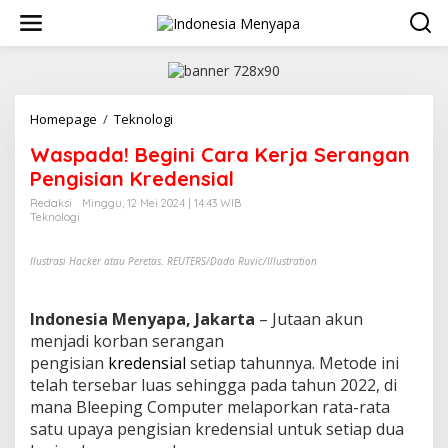
L
e
w
a
t
i
k
Homepage
/
Teknologi
W
e
a
Waspada! Begini Cara Kerja Serangan
k
s
o
p
Pengisian Kredensial
n
a
Redaksi
Minggu, 12 Mei 2024 | 14:43 WIB
t
d
Teknologi
e
a
n
!
Ilustrasi Hacker atau Peretas. REUTERS/Dado Ruvic/Illustration
B
e
g
Indonesia Menyapa, Jakarta
i
– Jutaan akun
n
menjadi korban serangan
i
pengisian
kredensial
setiap tahunnya. Metode ini
C
telah tersebar luas sehingga pada tahun 2022, di
a
mana Bleeping Computer melaporkan rata-rata
r
a
satu upaya pengisian kredensial untuk setiap dua
K