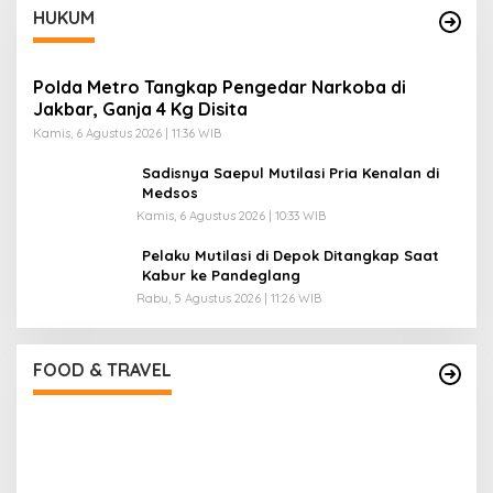
HUKUM
Polda Metro Tangkap Pengedar Narkoba di
Jakbar, Ganja 4 Kg Disita
Kamis, 6 Agustus 2026 | 11:36 WIB
Sadisnya Saepul Mutilasi Pria Kenalan di
Medsos
Kamis, 6 Agustus 2026 | 10:33 WIB
Pelaku Mutilasi di Depok Ditangkap Saat
Kabur ke Pandeglang
Rabu, 5 Agustus 2026 | 11:26 WIB
Pantai Lovina Makin Cantik, Bikin Turis Asing
Batal ke Tempat Lain
Di Food & Travel
|
Sabtu, 25 Juli 2026 | 17:28 WIB
FOOD & TRAVEL