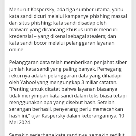
e
Menurut Kaspersky, ada tiga sumber utama, yaitu
n
kata sandi dicuri melalui kampanye phishing massal
s
i
dan situs phishing; kata sandi disadap oleh
a
malware yang dirancang khusus untuk mencuri
l
kredensial – yang dikenal sebagai stealers; dan
kata sandi bocor melalui pelanggaran layanan
online.
Pelanggaran data telah memberikan penjahat siber
jumlah kata sandi yang paling banyak. Pemegang
rekornya adalah pelanggaran data yang dihadapi
oleh Yahoo! yang mengungkap 3 miliar catatan.
“Penting untuk dicatat bahwa layanan biasanya
tidak menyimpan kata sandi dalam teks biasa tetapi
menggunakan apa yang disebut hash. Setelah
serangan berhasil, penyerang perlu memecahkan
hash ini,” ujar Kaspersky dalam keterangannya, 10
Mei 2024.
Semakin sederhana kata sandinya, semakin sedikit