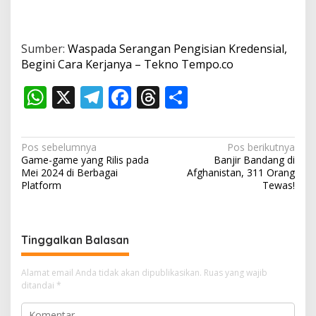
Sumber:
Waspada Serangan Pengisian Kredensial,
Begini Cara Kerjanya – Tekno Tempo.co
W
X
T
F
T
S
h
el
ac
h
h
at
e
e
re
ar
N
Pos sebelumnya
Pos berikutnya
s
gr
b
a
e
Game-game yang Rilis pada
Banjir Bandang di
a
Mei 2024 di Berbagai
Afghanistan, 311 Orang
A
a
o
d
v
Platform
Tewas!
p
m
o
s
i
p
k
g
Tinggalkan Balasan
a
s
Alamat email Anda tidak akan dipublikasikan.
Ruas yang wajib
i
ditandai
*
p