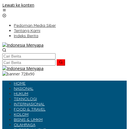
Lewati ke konten
Pedoman Media Siber
Tentang Kami
Indeks Berita
HOME
NASIONAL
HUKUM
TEKNOLOGI
INTERNASIONAL
FOOD & TRAVEL
KOLOM
BISNIS & UMKM
OLAHRAGA