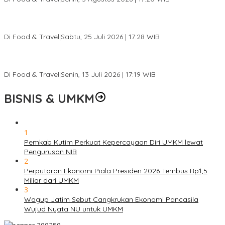
Pantai Lovina Makin Cantik, Bikin Turis Asing Batal ke Tempat
Lain
Di Food & Travel
|
Sabtu, 25 Juli 2026 | 17:28 WIB
Ini Rumah Penetasan Penyu Terbesar di Dunia, Bisa Tampung 20
Ribu Telur
Di Food & Travel
|
Senin, 13 Juli 2026 | 17:19 WIB
BISNIS & UMKM
1
Pemkab Kutim Perkuat Kepercayaan Diri UMKM lewat
Pengurusan NIB
2
Perputaran Ekonomi Piala Presiden 2026 Tembus Rp1,5
Miliar dari UMKM
3
Wagup Jatim Sebut Cangkrukan Ekonomi Pancasila
Wujud Nyata NU untuk UMKM