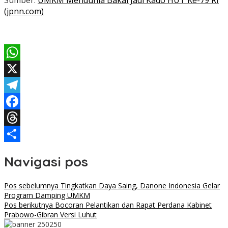
Sumber:
UMKM Mendunia Bakal Jadi Kado HUT Ke-79 RI
(jpnn.com)
WhatsApp
X
Telegram
Facebook
Threads
Share
Navigasi pos
Pos sebelumnya
Tingkatkan Daya Saing, Danone Indonesia Gelar
Program Damping UMKM
Pos berikutnya
Bocoran Pelantikan dan Rapat Perdana Kabinet
Prabowo-Gibran Versi Luhut