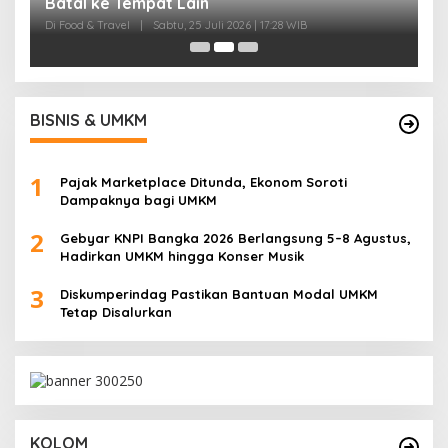
B
Di
BISNIS & UMKM
1
Pajak Marketplace Ditunda, Ekonom Soroti
Dampaknya bagi UMKM
2
Gebyar KNPI Bangka 2026 Berlangsung 5–8 Agustus,
Hadirkan UMKM hingga Konser Musik
3
Diskumperindag Pastikan Bantuan Modal UMKM
Tetap Disalurkan
KOLOM