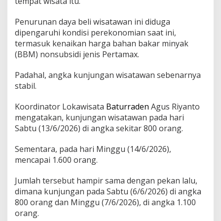
tempat wisata itu.
u
r
Penurunan daya beli wisatawan ini diduga
r
dipengaruhi kondisi perekonomian saat ini,
a
d
termasuk kenaikan harga bahan bakar minyak
e
(BBM) nonsubsidi jenis Pertamax.
n
B
Padahal, angka kunjungan wisatawan sebenarnya
a
stabil.
n
y
u
Koordinator Lokawisata
Baturraden
Agus Riyanto
m
mengatakan, kunjungan wisatawan pada hari
a
Sabtu (13/6/2026) di angka sekitar 800 orang.
s
S
Sementara, pada hari Minggu (14/6/2026),
a
m
mencapai 1.600 orang.
b
a
Jumlah tersebut hampir sama dengan pekan lalu,
t
dimana kunjungan pada Sabtu (6/6/2026) di angka
,
800 orang dan Minggu (7/6/2026), di angka 1.100
P
e
orang.
m