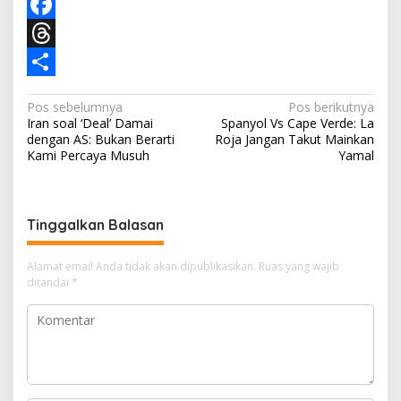
a
T
t
e
F
s
l
a
T
A
e
c
h
S
N
Pos sebelumnya
Pos berikutnya
p
g
e
r
h
Iran soal ‘Deal’ Damai
Spanyol Vs Cape Verde: La
a
dengan AS: Bukan Berarti
Roja Jangan Takut Mainkan
p
r
b
e
a
v
Kami Percaya Musuh
Yamal
a
o
a
r
i
m
o
d
e
g
Tinggalkan Balasan
a
k
s
s
Alamat email Anda tidak akan dipublikasikan.
Ruas yang wajib
i
ditandai
*
p
o
s