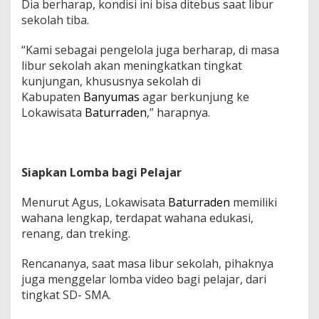
Dia berharap, kondisi ini bisa ditebus saat libur
a
sekolah tiba.
n
y
“Kami sebagai pengelola juga berharap, di masa
a
n
libur sekolah akan meningkatkan tingkat
g
kunjungan, khususnya sekolah di
D
Kabupaten
Banyumas
agar berkunjung ke
a
Lokawisata
Baturraden
,” harapnya.
t
a
n
g
B
Siapkan Lomba bagi Pelajar
a
n
Menurut Agus, Lokawisata
Baturraden
memiliki
y
wahana lengkap, terdapat wahana edukasi,
a
k
renang, dan treking.
Rencananya, saat masa libur sekolah, pihaknya
juga menggelar lomba video bagi pelajar, dari
tingkat SD- SMA.