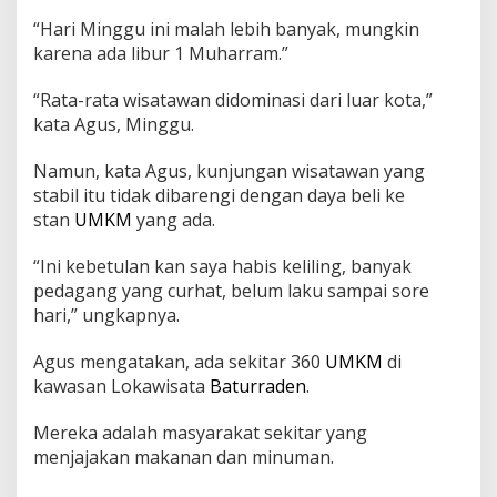
b
“Hari Minggu ini malah lebih banyak, mungkin
e
karena ada libur 1 Muharram.”
l
i
M
“Rata-rata wisatawan didominasi dari luar kota,”
e
kata Agus, Minggu.
n
u
Namun, kata Agus, kunjungan wisatawan yang
r
stabil itu tidak dibarengi dengan daya beli ke
u
n
stan
UMKM
yang ada.
p
a
“Ini kebetulan kan saya habis keliling, banyak
d
pedagang yang curhat, belum laku sampai sore
a
hari,” ungkapnya.
h
a
l
Agus mengatakan, ada sekitar 360
UMKM
di
W
kawasan Lokawisata
Baturraden
.
i
s
Mereka adalah masyarakat sekitar yang
a
menjajakan makanan dan minuman.
t
a
w