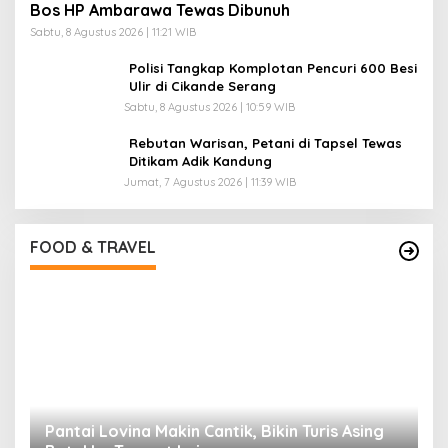
Bos HP Ambarawa Tewas Dibunuh
Sabtu, 8 Agustus 2026 | 11:21 WIB
Polisi Tangkap Komplotan Pencuri 600 Besi
Ulir di Cikande Serang
Sabtu, 8 Agustus 2026 | 10:59 WIB
Rebutan Warisan, Petani di Tapsel Tewas
Ditikam Adik Kandung
Jumat, 7 Agustus 2026 | 11:39 WIB
Pantai Lovina Makin Cantik, Bikin Turis Asing
Batal ke Tempat Lain
Di Food & Travel
|
Sabtu, 25 Juli 2026 | 17:28 WIB
FOOD & TRAVEL
I