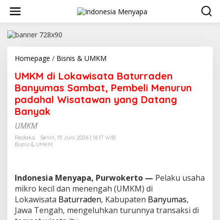
L
e
w
a
t
i
k
Homepage
/
Bisnis & UMKM
U
e
M
UMKM di Lokawisata Baturraden
k
K
o
M
Banyumas Sambat, Pembeli Menurun
n
d
padahal Wisatawan yang Datang
t
i
Banyak
e
L
n
o
UMKM
k
a
Redaksi
Senin, 15 Juni 2026 | 16:17 WIB
Bisnis & UMKM
w
i
s
a
Indonesia Menyapa, Purwokerto —
Pelaku usaha
t
mikro kecil dan menengah (UMKM) di
a
Lokawisata
Baturraden
, Kabupaten
Banyumas
,
B
a
Jawa Tengah, mengeluhkan turunnya transaksi di
t