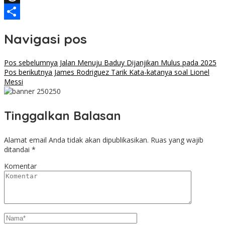
Threads
Share
Navigasi pos
Pos sebelumnya
Jalan Menuju Baduy Dijanjikan Mulus pada 2025
Pos berikutnya
James Rodriguez Tarik Kata-katanya soal Lionel
Messi
Tinggalkan Balasan
Alamat email Anda tidak akan dipublikasikan.
Ruas yang wajib
ditandai
*
Komentar