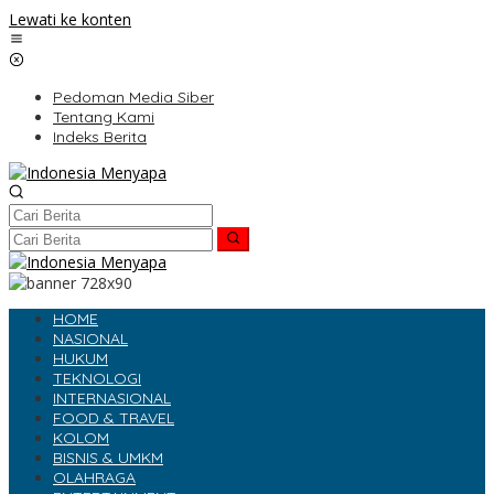
Lewati ke konten
Pedoman Media Siber
Tentang Kami
Indeks Berita
HOME
NASIONAL
HUKUM
TEKNOLOGI
INTERNASIONAL
FOOD & TRAVEL
KOLOM
BISNIS & UMKM
OLAHRAGA