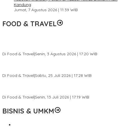
Kandung
Jumat, 7 Agustus 2026 | 11:39 WIB
FOOD & TRAVEL
Pesona Danau Tondano, Ada Kuliner Khas yang Bikin Turis
Ketagihan
Di Food & Travel
|
Senin, 3 Agustus 2026 | 17:20 WIB
Pantai Lovina Makin Cantik, Bikin Turis Asing Batal ke Tempat
Lain
Di Food & Travel
|
Sabtu, 25 Juli 2026 | 17:28 WIB
Ini Rumah Penetasan Penyu Terbesar di Dunia, Bisa Tampung 20
Ribu Telur
Di Food & Travel
|
Senin, 13 Juli 2026 | 17:19 WIB
BISNIS & UMKM