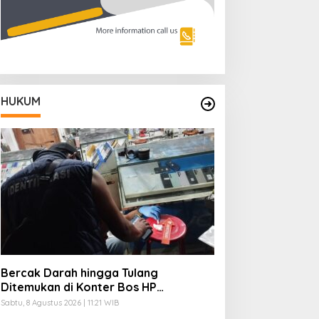
HUKUM
Bercak Darah hingga Tulang
Ditemukan di Konter Bos HP
Ambarawa Tewas Dibunuh
Sabtu, 8 Agustus 2026 | 11:21 WIB