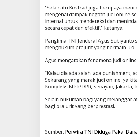
n
“Selain itu Kostrad juga berupaya menin
R
mengenai dampak negatif judi online 
p
internal untuk mendeteksi dan meninda
8
7
secara cepat dan efektif,” katanya.
6
J
Panglima TNI Jenderal Agus Subiyanto 
u
menghukum prajurit yang bermain judi 
t
a
Agus mengatakan fenomena judi online m
u
n
t
“Kalau dia ada salah, ada punishment, a
u
Sekarang yang marak judi online, ya kit
k
Kompleks MPR/DPR, Senayan, Jakarta, R
J
u
d
Selain hukuman bagi yang melanggar a
i
bagi prajurit yang berprestasi.
O
n
l
i
Sumber:
Perwira TNI Diduga Pakai Dana
n
e