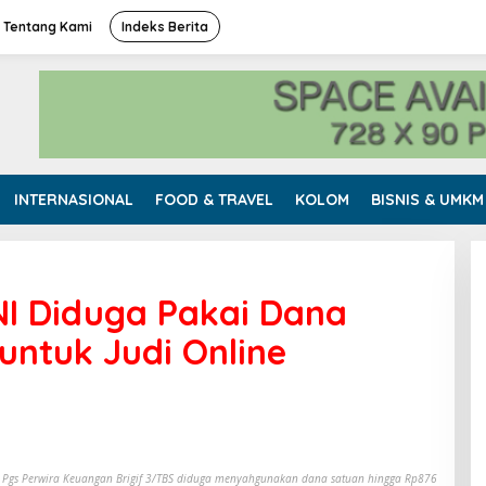
Tentang Kami
Indeks Berita
INTERNASIONAL
FOOD & TRAVEL
KOLOM
BISNIS & UMKM
NI Diduga Pakai Dana
untuk Judi Online
n Pgs Perwira Keuangan Brigif 3/TBS diduga menyahgunakan dana satuan hingga Rp876