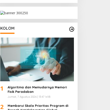
KOLOM
1
Algoritma dan Memudarnya Memori
Fisik Peradaban
Jumat, 7 Agustus 2026 | 13:47 WIB
2
Membarui Skala Prioritas Program di
Tengah Ketidakpastian Global