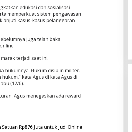
gkatkan edukasi dan sosialisasi
serta memperkuat sistem pengawasan
klanjuti kasus-kasus pelanggaran
sebelumnya juga telah bakal
online.
arak terjadi saat ini.
da hukumnya. Hukum disiplin militer.
a hukum,” kata Agus di kata Agus di
abu (12/6).
turan, Agus menegaskan ada reward
Pesona Danau Tondano, Ada
Kuliner Khas yang Bikin Turis
Ketagihan
Di Food & Travel
|
Senin, 3 Agustus 2026 | 17:20
WIB
 Satuan Rp876 Juta untuk Judi Online