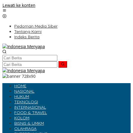
Lewati ke konten
Pedoman Media Siber
Tentang Kami
Indeks Berita
HOME
NASIONAL
HUKUM
TEKNOLOGI
INTERNASIONAL
FOOD & TRAVEL
KOLOM
BISNIS & UMKM
OLAHRAGA