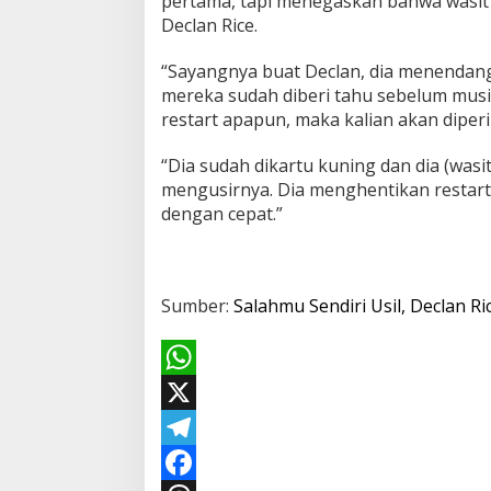
pertama, tapi menegaskan bahwa wasit t
Declan Rice.
“Sayangnya buat Declan, dia menendang
mereka sudah diberi tahu sebelum musi
restart apapun, maka kalian akan diperi
“Dia sudah dikartu kuning dan dia (wasit
mengusirnya. Dia menghentikan restart
dengan cepat.”
Sumber:
Salahmu Sendiri Usil, Declan Ri
W
h
X
a
T