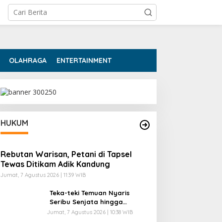
OLAHRAGA
ENTERTAINMENT
HUKUM
Rebutan Warisan, Petani di Tapsel
Tewas Ditikam Adik Kandung
Jumat, 7 Agustus 2026 | 11:39 WIB
Teka-teki Temuan Nyaris
Seribu Senjata hingga
Narkoba di Sekolah Jaksel
Jumat, 7 Agustus 2026 | 10:38 WIB