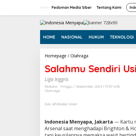
L
e
Pedoman Media Siber
Tentang Kami
Ind
w
a
t
i
k
HOME
NASIONAL
HUKUM
TEKNOLOGI
e
k
o
Homepage
/
Olahraga
S
n
a
t
Salahmu Sendiri Usi
l
e
a
n
h
Liga Inggris
m
Redaksi
Minggu, 1 September 2024 | 19:50 WIB
u
Olahraga
S
e
Foto: AP/Alastair Grant
n
d
i
Indonesia Menyapa, Jakarta
r
— Kartu m
i
Arsenal saat menghadapi Brighton & Ho
U
tapi keusilannya memaksa wasit bertind