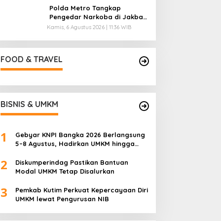
Polda Metro Tangkap
Pengedar Narkoba di Jakbar,
Ganja 4 Kg Disita
Kamis, 6 Agustus 2026 | 11:36 WIB
FOOD & TRAVEL
BISNIS & UMKM
1
Gebyar KNPI Bangka 2026 Berlangsung
5–8 Agustus, Hadirkan UMKM hingga
Konser Musik
2
Diskumperindag Pastikan Bantuan
Modal UMKM Tetap Disalurkan
3
Pemkab Kutim Perkuat Kepercayaan Diri
UMKM lewat Pengurusan NIB