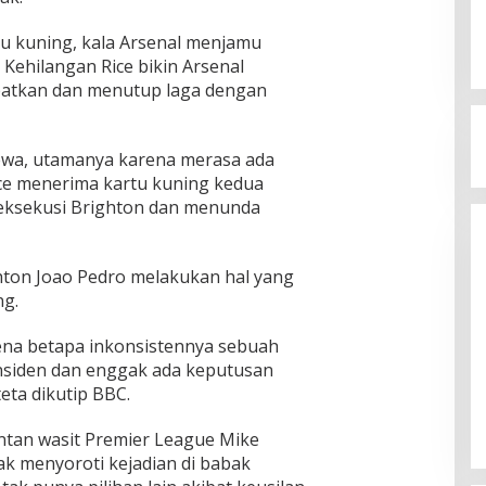
rtu kuning, kala Arsenal menjamu
 Kehilangan Rice bikin Arsenal
patkan dan menutup laga dengan
cewa, utamanya karena merasa ada
ice menerima kartu kuning kedua
eksekusi Brighton dan menunda
hton Joao Pedro melakukan hal yang
ng.
arena betapa inkonsistennya sebuah
nsiden dan enggak ada keputusan
eta dikutip BBC.
an wasit Premier League Mike
ak menyoroti kejadian di babak