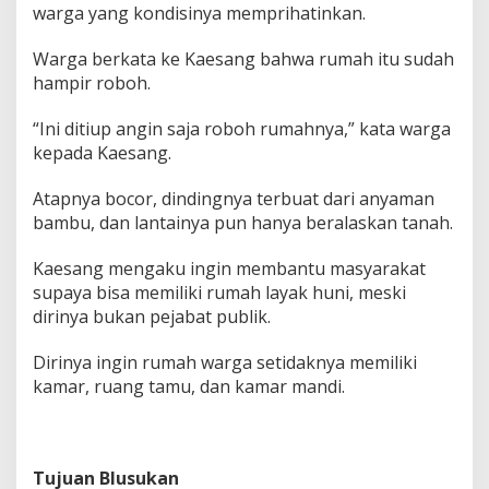
n
warga yang kondisinya memprihatinkan.
g
e
Warga berkata ke Kaesang bahwa rumah itu sudah
r
hampir roboh.
a
n
“Ini ditiup angin saja roboh rumahnya,” kata warga
g
kepada Kaesang.
Atapnya bocor, dindingnya terbuat dari anyaman
bambu, dan lantainya pun hanya beralaskan tanah.
Kaesang mengaku ingin membantu masyarakat
supaya bisa memiliki rumah layak huni, meski
dirinya bukan pejabat publik.
Dirinya ingin rumah warga setidaknya memiliki
kamar, ruang tamu, dan kamar mandi.
Tujuan Blusukan