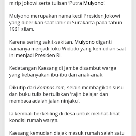
s
mirip Jokowi serta tulisan ‘Putra
Mulyono
‘.
u
k
Mulyono merupakan nama kecil Presiden Jokowi
a
yang diberikan saat lahir di Surakarta pada tahun
n
1961 silam.
d
a
n
Karena sering sakit-sakitan,
Mulyono
diganti
B
namanya menjadi Joko Widodo yang kemudian saat
a
ini menjadi Presiden RI.
g
i
Kedatangan Kaesang di Jambe disambut warga
-
b
yang kebanyakan ibu-ibu dan anak-anak.
a
g
Dikutip dari
Kompas.com,
selain membagikan susu
i
dan buku tulis bertuliskan ‘rajin belajar dan
S
membaca adalah jalan ninjaku’,
u
s
u
Ia kembali berkeliling di desa untuk melihat-lihat
d
kondisi rumah warga.
i
T
Kaesang kemudian diajak masuk rumah salah satu
a