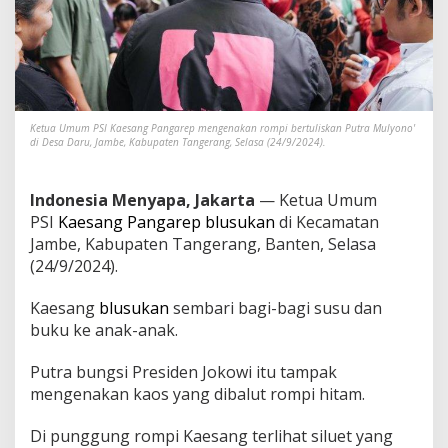
o
m
p
i
'
P
u
Ketua Umum PSI Kaesang Pangarep mengenakan rompi bertuliskan Putra Mulyono'
t
di Desa Daru, Jambe, Kabupaten Tangerang, Selasa (24/9/2024).
r
a
M
Indonesia Menyapa, Jakarta
— Ketua Umum
u
PSI
Kaesang Pangarep
blusukan
di Kecamatan
l
y
Jambe, Kabupaten Tangerang, Banten, Selasa
o
(24/9/2024).
n
o
Kaesang
blusukan
sembari bagi-bagi susu dan
'
buku ke anak-anak.
K
a
l
Putra bungsi Presiden Jokowi itu tampak
a
mengenakan kaos yang dibalut rompi hitam.
B
l
Di punggung rompi Kaesang terlihat siluet yang
u