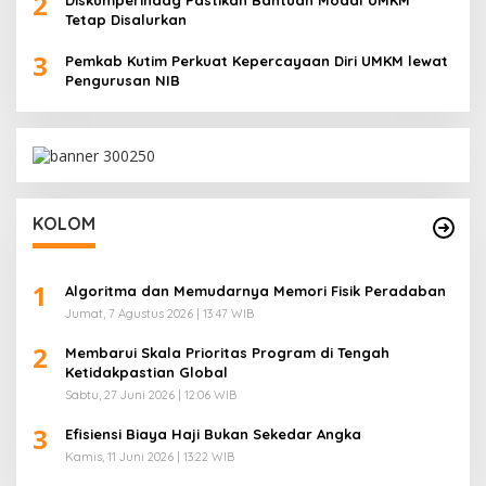
2
Diskumperindag Pastikan Bantuan Modal UMKM
Tetap Disalurkan
3
Pemkab Kutim Perkuat Kepercayaan Diri UMKM lewat
Pengurusan NIB
KOLOM
1
Algoritma dan Memudarnya Memori Fisik Peradaban
Jumat, 7 Agustus 2026 | 13:47 WIB
2
Membarui Skala Prioritas Program di Tengah
Ketidakpastian Global
Sabtu, 27 Juni 2026 | 12:06 WIB
3
Efisiensi Biaya Haji Bukan Sekedar Angka
Kamis, 11 Juni 2026 | 13:22 WIB