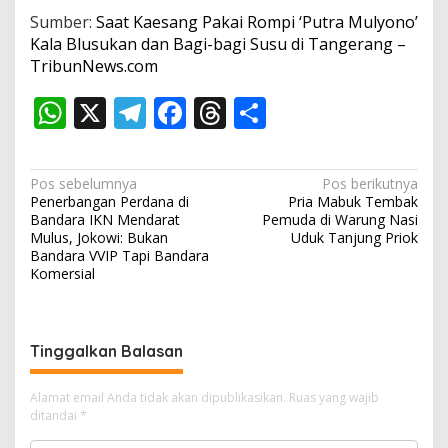
Sumber:
Saat Kaesang Pakai Rompi ‘Putra Mulyono’
Kala Blusukan dan Bagi-bagi Susu di Tangerang –
TribunNews.com
W
X
T
F
T
S
h
el
ac
h
h
at
e
e
re
ar
N
Pos sebelumnya
Pos berikutnya
s
gr
b
a
e
Penerbangan Perdana di
Pria Mabuk Tembak
a
Bandara IKN Mendarat
Pemuda di Warung Nasi
A
a
o
d
v
Mulus, Jokowi: Bukan
Uduk Tanjung Priok
Bandara VVIP Tapi Bandara
p
m
o
s
i
Komersial
p
k
g
a
s
Tinggalkan Balasan
i
Alamat email Anda tidak akan dipublikasikan.
Ruas yang wajib
p
ditandai
*
o