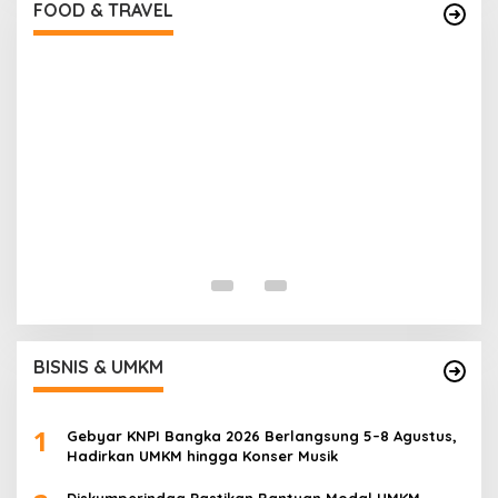
Di Food & Travel
|
Sabtu, 25 Juli 2026 | 17:28 WIB
FOOD & TRAVEL
I
B
Di
BISNIS & UMKM
1
Gebyar KNPI Bangka 2026 Berlangsung 5–8 Agustus,
Hadirkan UMKM hingga Konser Musik