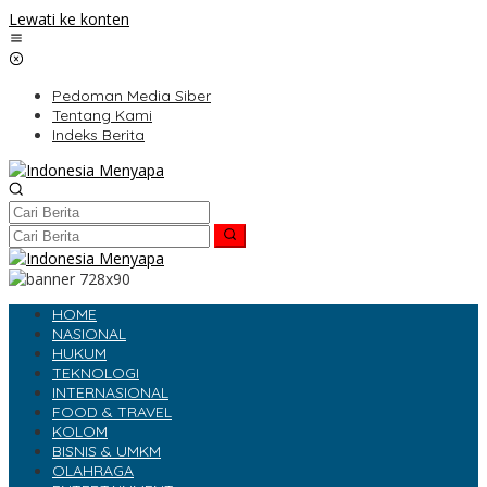
Lewati ke konten
Pedoman Media Siber
Tentang Kami
Indeks Berita
HOME
NASIONAL
HUKUM
TEKNOLOGI
INTERNASIONAL
FOOD & TRAVEL
KOLOM
BISNIS & UMKM
OLAHRAGA