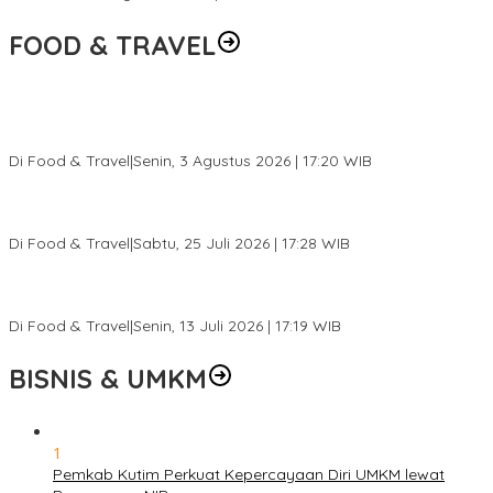
FOOD & TRAVEL
Pesona Danau Tondano, Ada Kuliner Khas yang Bikin Turis
Ketagihan
Di Food & Travel
|
Senin, 3 Agustus 2026 | 17:20 WIB
Pantai Lovina Makin Cantik, Bikin Turis Asing Batal ke Tempat
Lain
Di Food & Travel
|
Sabtu, 25 Juli 2026 | 17:28 WIB
Ini Rumah Penetasan Penyu Terbesar di Dunia, Bisa Tampung 20
Ribu Telur
Di Food & Travel
|
Senin, 13 Juli 2026 | 17:19 WIB
BISNIS & UMKM
1
Pemkab Kutim Perkuat Kepercayaan Diri UMKM lewat