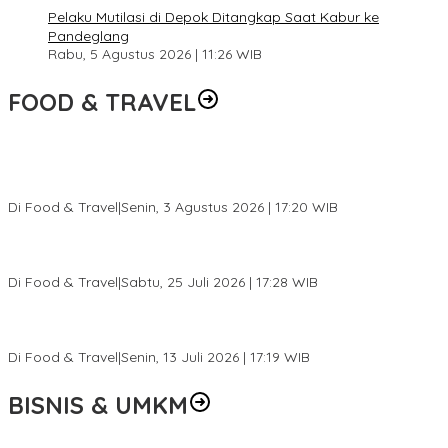
Pelaku Mutilasi di Depok Ditangkap Saat Kabur ke
Pandeglang
Rabu, 5 Agustus 2026 | 11:26 WIB
FOOD & TRAVEL
Pesona Danau Tondano, Ada Kuliner Khas yang Bikin Turis
Ketagihan
Di Food & Travel
|
Senin, 3 Agustus 2026 | 17:20 WIB
Pantai Lovina Makin Cantik, Bikin Turis Asing Batal ke Tempat
Lain
Di Food & Travel
|
Sabtu, 25 Juli 2026 | 17:28 WIB
Ini Rumah Penetasan Penyu Terbesar di Dunia, Bisa Tampung 20
Ribu Telur
Di Food & Travel
|
Senin, 13 Juli 2026 | 17:19 WIB
BISNIS & UMKM