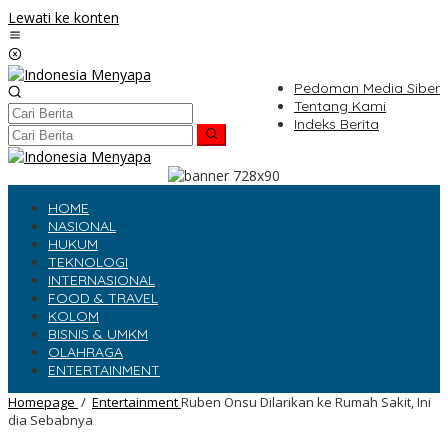
Lewati ke konten
Pedoman Media Siber
Tentang Kami
Indeks Berita
HOME
NASIONAL
HUKUM
TEKNOLOGI
INTERNASIONAL
FOOD & TRAVEL
KOLOM
BISNIS & UMKM
OLAHRAGA
ENTERTAINMENT
Homepage
/
Entertainment
Ruben Onsu Dilarikan ke Rumah Sakit, Ini
dia Sebabnya