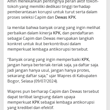
Amin menekankan pentingnya peran aktif tokoh-
n
tokoh yang memiliki dedikasi tinggi terhadap
a
l
pemberantasan korupsi untuk turut serta dalam
D
proses seleksi Capim dan
Dewas
KPK
.
a
f
Ia menilai bahwa banyak orang yang ingin melihat
t
perbaikan dalam kinerja
KPK
, dan pendaftaran
a
r
sebagai Capim dan Dewas merupakan langkah
C
konkret untuk ikut berkontribusi dalam
a
memperkuat lembaga antikorupsi tersebut.
p
i
“Banyak orang yang ingin memperbaiki
KPK
,
m
d
jangan hanya berteriak-teriak saja, ya daftar saja.
a
Jadi jangan hanya usul, jangan hanya protes,
n
sekarang daftar saja,” ujar Wapres di Kabupaten
D
Bogor, Selasa (09/07/2024).
e
w
a
Wapres pun berharap Capim dan Dewas tersebut
s
dapat terlibat langsung dalam upaya
K
memperkuat
KPK
sebagai lembaga antikorupsi
P
yang kredibel dan efektif.
K