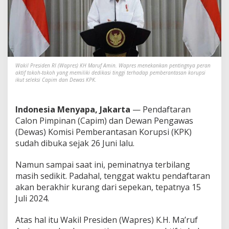
t
,
W
a
p
r
e
Wakil Presiden RI (Wapres) KH Maruf Amin. Wapres menekankan pentingnya peran
s
aktif tokoh-tokoh yang memiliki dedikasi tinggi terhadap pemberantasan korupsi
A
ikut seleksi Capim dan Dewas KPK.
j
a
k
Indonesia Menyapa, Jakarta
— Pendaftaran
T
Calon Pimpinan (Capim) dan Dewan Pengawas
o
(Dewas) Komisi Pemberantasan Korupsi (KPK)
k
o
sudah dibuka sejak 26 Juni lalu.
h
P
Namun sampai saat ini, peminatnya terbilang
r
masih sedikit. Padahal, tenggat waktu pendaftaran
o
akan berakhir kurang dari sepekan, tepatnya 15
f
e
Juli 2024.
s
i
Atas hal itu Wakil Presiden (Wapres) K.H. Ma’ruf
o