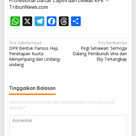
Profesional Daftar Capim dan Dewas KPK –
TribunNews.com
W
X
T
F
T
S
h
el
ac
h
h
at
e
e
re
ar
N
Pos sebelumnya
Pos berikutnya
s
gr
b
a
e
DPR Bentuk Pansus Haji,
Pegi Setiawan: Semoga
a
Penetapan Kuota
Dalang Pembunuh Vina dan
A
a
o
d
v
Menyimpang dari Undang-
Eky Tertangkap
undang
p
m
o
s
i
p
k
g
a
Tinggalkan Balasan
s
i
Alamat email Anda tidak akan dipublikasikan.
Ruas yang wajib
ditandai
*
p
o
s