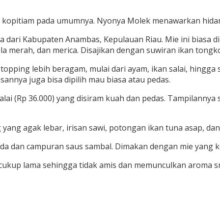
ari kopitiam pada umumnya. Nyonya Molek menawarkan hida
pa dari Kabupaten Anambas, Kepulauan Riau. Mie ini biasa 
 merah, dan merica. Disajikan dengan suwiran ikan tongkol,
pping lebih beragam, mulai dari ayam, ikan salai, hingga 
annya juga bisa dipilih mau biasa atau pedas.
Salai (Rp 36.000) yang disiram kuah dan pedas. Tampilann
ing yang agak lebar, irisan sawi, potongan ikan tuna asap, 
lada dan campuran saus sambal. Dimakan dengan mie yang k
ukup lama sehingga tidak amis dan memunculkan aroma sm