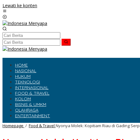
Lewati ke konten
HOME
NASIONAL
HUKUM
TEKNOLOGI
INTERNASIONAL
FOOD & TRAVEL
KOLOM
BISNIS & UMKM
OLAHRAGA
ENTERTAINMENT
Homepage
/
Food & Travel
Nyonya Molek: Kopitiam Riau di Gading Se