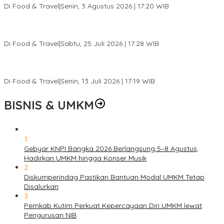
Di Food & Travel
|
Senin, 3 Agustus 2026 | 17:20 WIB
Pantai Lovina Makin Cantik, Bikin Turis Asing Batal ke Tempat
Lain
Di Food & Travel
|
Sabtu, 25 Juli 2026 | 17:28 WIB
Ini Rumah Penetasan Penyu Terbesar di Dunia, Bisa Tampung 20
Ribu Telur
Di Food & Travel
|
Senin, 13 Juli 2026 | 17:19 WIB
BISNIS & UMKM
1
Gebyar KNPI Bangka 2026 Berlangsung 5–8 Agustus,
Hadirkan UMKM hingga Konser Musik
2
Diskumperindag Pastikan Bantuan Modal UMKM Tetap
Disalurkan
3
Pemkab Kutim Perkuat Kepercayaan Diri UMKM lewat
Pengurusan NIB