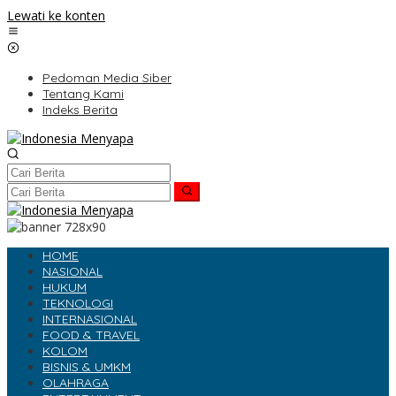
Lewati ke konten
Pedoman Media Siber
Tentang Kami
Indeks Berita
HOME
NASIONAL
HUKUM
TEKNOLOGI
INTERNASIONAL
FOOD & TRAVEL
KOLOM
BISNIS & UMKM
OLAHRAGA