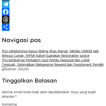
X
Telegram
Facebook
Threads
Share
Navigasi pos
Pos sebelumnya
Kasus Mama Khas Banjar, Menko UMKM Jadi
Amicus Curiae, HIPMI Kalsel Suarakan Restorative Justice
Pos berikutnya
Perludem Usul Pemilu Nasional dan Lokal
Terpisah, Optimalkan Mekanisme Reward dan Punishment Pemilih
Tinggalkan Balasan
Alamat email Anda tidak akan dipublikasikan.
Ruas yang wajib
ditandai
*
Komentar