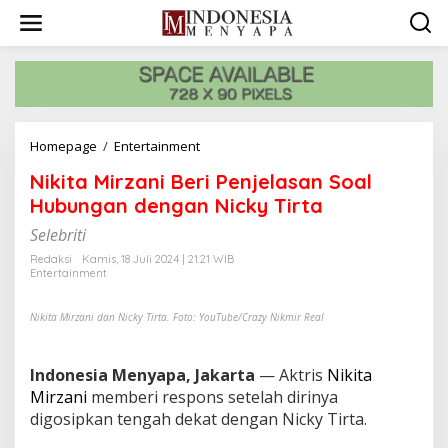
L
e
w
a
t
i
k
e
Homepage
/
Entertainment
N
k
i
o
Nikita Mirzani Beri Penjelasan Soal
k
n
i
Hubungan dengan Nicky Tirta
t
t
e
Selebriti
a
n
M
Redaksi
Kamis, 18 Juli 2024 | 21:21 WIB
i
Entertainment
r
z
Nikita Mirzani dan Nicky Tirta. Foto: YouTube/Crazy Nikmir Real
a
n
i
Indonesia Menyapa, Jakarta
— Aktris
Nikita
B
Mirzani
memberi respons setelah dirinya
e
r
digosipkan tengah dekat dengan Nicky Tirta.
i