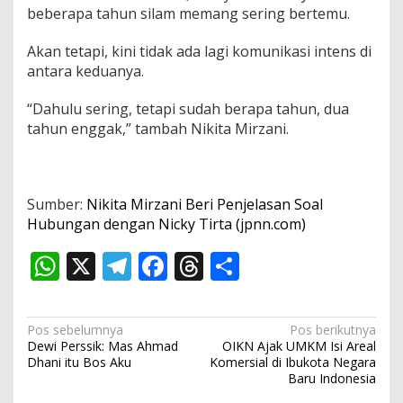
g
beberapa tahun silam memang sering bertemu.
a
n
Akan tetapi, kini tidak ada lagi komunikasi intens di
N
antara keduanya.
i
c
k
“Dahulu sering, tetapi sudah berapa tahun, dua
y
tahun enggak,” tambah Nikita Mirzani.
T
i
r
t
a
Sumber:
Nikita Mirzani Beri Penjelasan Soal
Hubungan dengan Nicky Tirta (jpnn.com)
W
X
T
F
T
S
h
el
ac
h
h
at
e
e
re
ar
N
Pos sebelumnya
Pos berikutnya
s
gr
b
a
e
Dewi Perssik: Mas Ahmad
OIKN Ajak UMKM Isi Areal
a
Dhani itu Bos Aku
Komersial di Ibukota Negara
A
a
o
d
v
Baru Indonesia