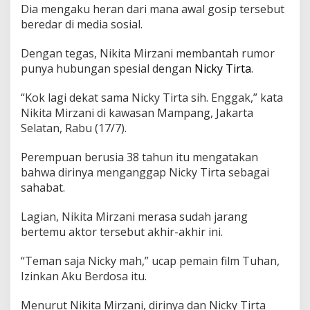
P
Dia mengaku heran dari mana awal gosip tersebut
e
beredar di media sosial.
n
j
Dengan tegas, Nikita Mirzani membantah rumor
e
l
punya hubungan spesial dengan
Nicky Tirta
.
a
s
“Kok lagi dekat sama Nicky Tirta sih. Enggak,” kata
a
Nikita Mirzani di kawasan Mampang, Jakarta
n
Selatan, Rabu (17/7).
S
o
a
Perempuan berusia 38 tahun itu mengatakan
l
bahwa dirinya menganggap Nicky Tirta sebagai
H
sahabat.
u
b
u
Lagian, Nikita Mirzani merasa sudah jarang
n
bertemu aktor tersebut akhir-akhir ini.
g
a
“Teman saja Nicky mah,” ucap pemain film Tuhan,
n
Izinkan Aku Berdosa itu.
d
e
n
Menurut Nikita Mirzani, dirinya dan Nicky Tirta