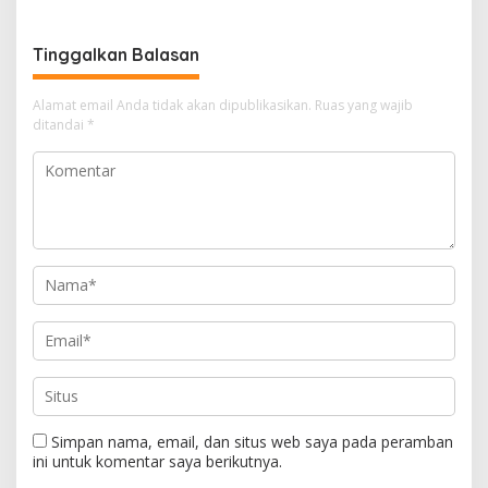
p
m
o
s
i
p
k
g
Tinggalkan Balasan
a
s
Alamat email Anda tidak akan dipublikasikan.
Ruas yang wajib
i
ditandai
*
p
o
s
Simpan nama, email, dan situs web saya pada peramban
ini untuk komentar saya berikutnya.