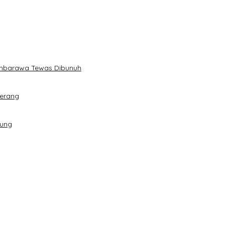
Ambarawa Tewas Dibunuh
Serang
dung
han