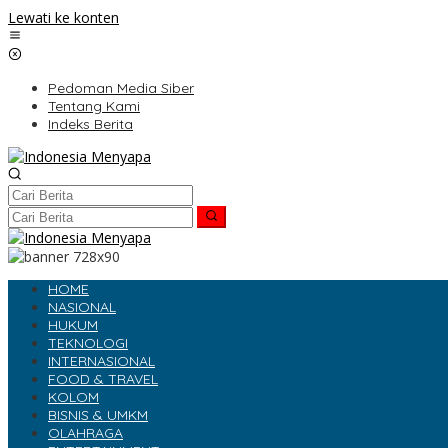
Lewati ke konten
Pedoman Media Siber
Tentang Kami
Indeks Berita
HOME
NASIONAL
HUKUM
TEKNOLOGI
INTERNASIONAL
FOOD & TRAVEL
KOLOM
BISNIS & UMKM
OLAHRAGA