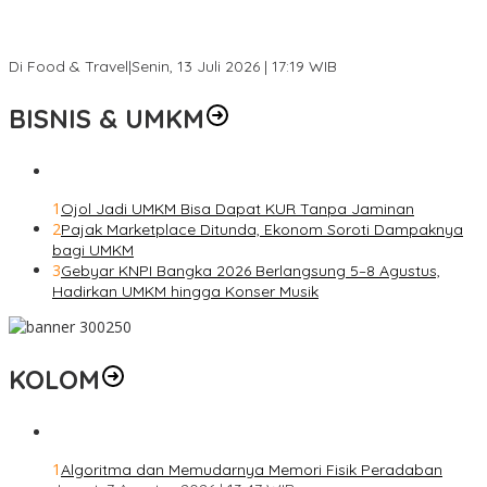
Ini Rumah Penetasan Penyu Terbesar di Dunia, Bisa Tampung 20
Ribu Telur
Di Food & Travel
|
Senin, 13 Juli 2026 | 17:19 WIB
BISNIS & UMKM
1
Ojol Jadi UMKM Bisa Dapat KUR Tanpa Jaminan
2
Pajak Marketplace Ditunda, Ekonom Soroti Dampaknya
bagi UMKM
3
Gebyar KNPI Bangka 2026 Berlangsung 5–8 Agustus,
Hadirkan UMKM hingga Konser Musik
KOLOM
1
Algoritma dan Memudarnya Memori Fisik Peradaban