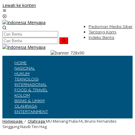
Lewati ke konten
Pedoman Media Siber
Tentang Kami
Indeks Berita
HOME
NASIONAL
HUKUM
TEKNOLOGI
INTERNASIONAL
FOOD & TRAVEL
KOLOM
BISNIS & UMKM
OLAHRAGA
ENTERTAINMENT
Homepage
/
Olahraga
MU Menang Piala FA, Bruno Fernandes
Singgung Nasib Ten Hag