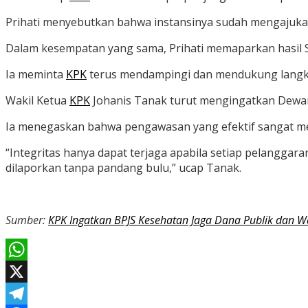
Prihati menyebutkan bahwa instansinya sudah mengajukan
Dalam kesempatan yang sama, Prihati memaparkan hasil Sur
Ia meminta
KPK
terus mendampingi dan mendukung langka
Wakil Ketua
KPK
Johanis Tanak turut mengingatkan Dew
Ia menegaskan bahwa pengawasan yang efektif sangat m
“Integritas hanya dapat terjaga apabila setiap pelangga
dilaporkan tanpa pandang bulu,” ucap Tanak.
Sumber:
KPK Ingatkan BPJS Kesehatan Jaga Dana Publik dan W
WhatsApp
X