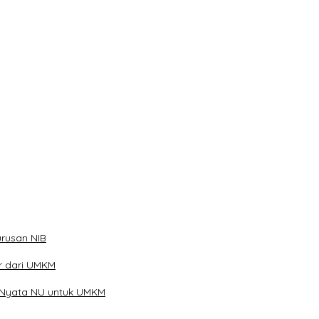
han
ibu Telur
rusan NIB
ar dari UMKM
 Nyata NU untuk UMKM