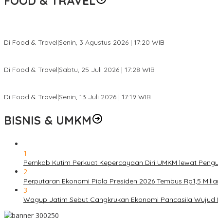
FOOD & TRAVEL
Pesona Danau Tondano, Ada Kuliner Khas yang Bikin Turis Ketagi
Di Food & Travel
|
Senin, 3 Agustus 2026 | 17:20 WIB
Pantai Lovina Makin Cantik, Bikin Turis Asing Batal ke Tempat Lain
Di Food & Travel
|
Sabtu, 25 Juli 2026 | 17:28 WIB
Ini Rumah Penetasan Penyu Terbesar di Dunia, Bisa Tampung 20 R
Di Food & Travel
|
Senin, 13 Juli 2026 | 17:19 WIB
BISNIS & UMKM
1
Pemkab Kutim Perkuat Kepercayaan Diri UMKM lewat Pengu
2
Perputaran Ekonomi Piala Presiden 2026 Tembus Rp1,5 Mili
3
Wagup Jatim Sebut Cangkrukan Ekonomi Pancasila Wujud