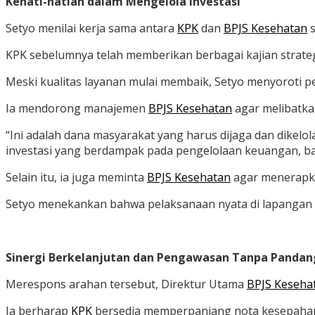
Kehati-hatian dalam Mengelola Investasi
Setyo menilai kerja sama antara
KPK
dan
BPJS Kesehatan
s
KPK sebelumnya telah memberikan berbagai kajian strategi
Meski kualitas layanan mulai membaik, Setyo menyoroti 
Ia mendorong manajemen
BPJS Kesehatan
agar melibatka
“Ini adalah dana masyarakat yang harus dijaga dan dikel
investasi yang berdampak pada pengelolaan keuangan, b
Selain itu, ia juga meminta
BPJS Kesehatan
agar menerapka
Setyo menekankan bahwa pelaksanaan nyata di lapangan
Sinergi Berkelanjutan dan Pengawasan Tanpa Pandan
Merespons arahan tersebut, Direktur Utama
BPJS Keseha
Ia berharap
KPK
bersedia memperpanjang nota kesepaham