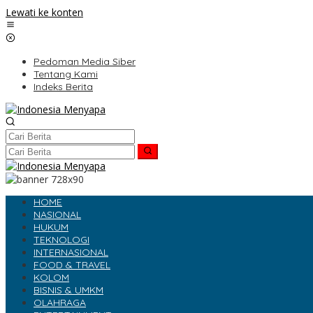
Lewati ke konten
Pedoman Media Siber
Tentang Kami
Indeks Berita
HOME
NASIONAL
HUKUM
TEKNOLOGI
INTERNASIONAL
FOOD & TRAVEL
KOLOM
BISNIS & UMKM
OLAHRAGA