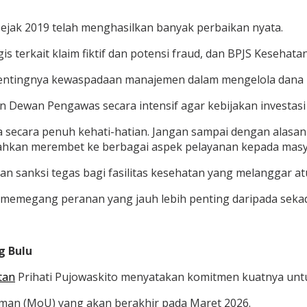
ejak 2019 telah menghasilkan banyak perbaikan nyata.
s terkait klaim fiktif dan potensi fraud, dan BPJS Kesehat
pentingnya kewaspadaan manajemen dalam mengelola dana p
n Dewan Pengawas secara intensif agar kebijakan investasi
ola secara penuh kehati-hatian. Jangan sampai dengan alas
ahkan merembet ke berbagai aspek pelayanan kepada masya
n sanksi tegas bagi fasilitas kesehatan yang melanggar
 memegang peranan yang jauh lebih penting daripada sek
g Bulu
tan
Prihati Pujowaskito menyatakan komitmen kuatnya untu
an (MoU) yang akan berakhir pada Maret 2026.