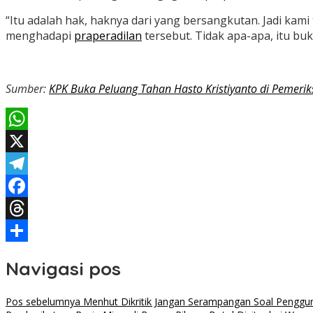
“Itu adalah hak, haknya dari yang bersangkutan. Jadi ka
menghadapi
praperadilan
tersebut. Tidak apa-apa, itu buka
Sumber:
KPK Buka Peluang Tahan Hasto Kristiyanto di Pemeri
WhatsApp
X
Telegram
Facebook
Threads
Share
Navigasi pos
Pos sebelumnya
Menhut Dikritik Jangan Serampangan Soal Penggu