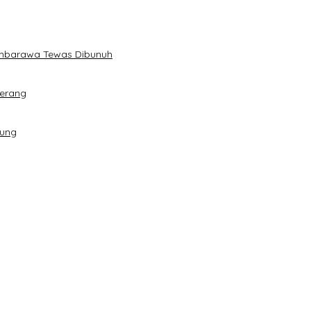
Ambarawa Tewas Dibunuh
Serang
dung