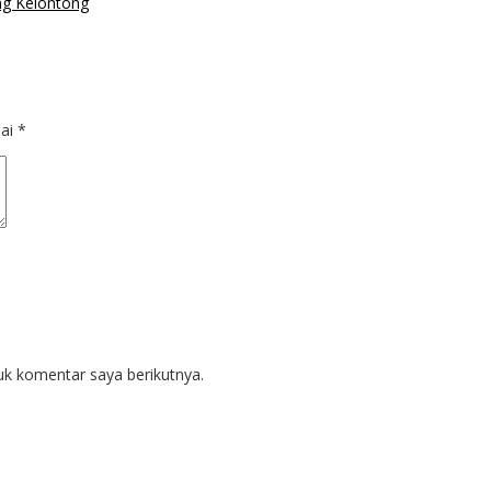
ung Kelontong
dai
*
uk komentar saya berikutnya.