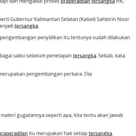
dapi dan mengawal proses
praperadilan
tersangka
HK,”
erti Gubernur Kalimantan Selatan (Kalsel) Sahbirin Noor
enjadi
tersangka
.
u pengembangan penyidikan itu tentunya sudah dilakukan
ebagai saksi sebelum penetapan
tersangka
. Sebab, kata
o merupakan pengembangan perkara. Dia
 materi gugatannya seperti apa, kita tentu akan jawab
praperadilan
itu merupakan hak setiap
tersangka
.