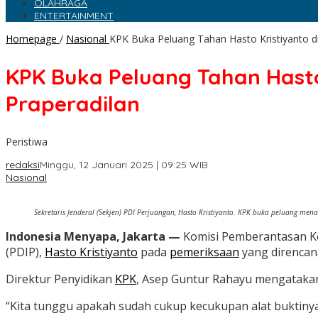
OLAHRAGA
ENTERTAINMENT
Homepage
/
Nasional
KPK Buka Peluang Tahan Hasto Kristiyanto d
KPK Buka Peluang Tahan Hasto
Praperadilan
Peristiwa
redaksi
Minggu, 12 Januari 2025 | 09:25 WIB
Nasional
Sekretaris Jenderal (Sekjen) PDI Perjuangan, Hasto Kristiyanto. KPK buka peluang me
Indonesia Menyapa, Jakarta —
Komisi Pemberantasan Ko
(PDIP),
Hasto Kristiyanto
pada
pemeriksaan
yang direncana
Direktur Penyidikan
KPK
, Asep Guntur Rahayu mengataka
“Kita tunggu apakah sudah cukup kecukupan alat buktinya 