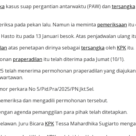
ka
kasus suap pergantian antarwaktu (PAW) dan
tersangka
eriksa pada pekan lalu. Namun ia meminta
pemeriksaan
itu
Hasto itu pada 13 Januari besok. Atas penjadwalan ulang it
lan
atas penetapan dirinya sebagai
tersangka
oleh
KPK
itu.
honan
praperadilan
itu telah diterima pada Jumat (10/1).
2025 telah menerima permohonan praperadilan yang diajuka
 wartawan.
mor perkara No 5/Pid.Pra/2025/PN.Jkt.Sel.
emeriksa dan mengadili permohonan tersebut.
dengan agenda pemanggilan para pihak telah ditetapkan.
lawan. Juru Bicara
KPK
Tessa Mahardhika Sugiarto menga