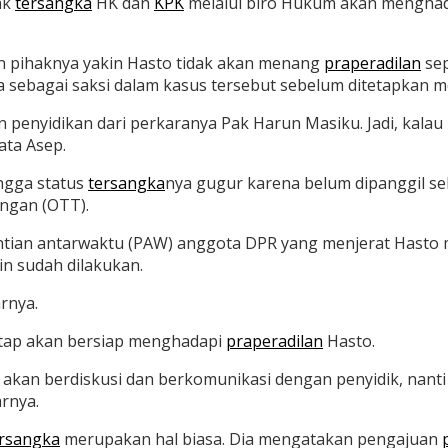
ak
tersangka
HK dan
KPK
melalui biro Hukum akan mengha
n pihaknya yakin Hasto tidak akan menang
praperadilan
sep
 sebagai saksi dalam kasus tersebut sebelum ditetapkan m
 penyidikan dari perkaranya Pak Harun Masiku. Jadi, kala
ata Asep.
ngga status
tersangka
nya gugur karena belum dipanggil s
angan (OTT).
antian antarwaktu (PAW) anggota DPR yang menjerat Hast
in sudah dilakukan.
arnya.
tap akan bersiap menghadapi
praperadilan
Hasto.
m akan berdiskusi dan berkomunikasi dengan penyidik, nanti
rnya.
ersangka
merupakan hal biasa. Dia mengatakan pengajuan