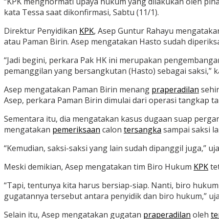
“KPK menghormati upaya hukum yang dilakukan oleh pih
kata Tessa saat dikonfirmasi, Sabtu (11/1).
Direktur Penyidikan
KPK
, Asep Guntur Rahayu mengataka
atau Paman Birin. Asep mengatakan Hasto sudah diperiksa
“Jadi begini, perkara Pak HK ini merupakan pengembangan
pemanggilan yang bersangkutan (Hasto) sebagai saksi,” k
Asep mengatakan Paman Birin menang
praperadilan
sehi
Asep, perkara Paman Birin dimulai dari operasi tangkap t
Sementara itu, dia mengatakan kasus dugaan suap perg
mengatakan
pemeriksaan
calon
tersangka
sampai saksi la
“Kemudian, saksi-saksi yang lain sudah dipanggil juga,” uj
Meski demikian, Asep mengatakan tim Biro Hukum
KPK
te
“Tapi, tentunya kita harus bersiap-siap. Nanti, biro huku
gugatannya tersebut antara penyidik dan biro hukum,” uja
Selain itu, Asep mengatakan gugatan
praperadilan
oleh
t