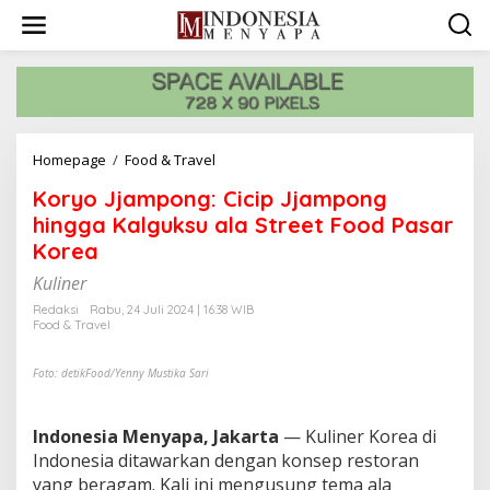
L
e
w
a
t
i
k
e
Homepage
/
Food & Travel
K
k
o
o
Koryo Jjampong: Cicip Jjampong
r
n
y
hingga Kalguksu ala Street Food Pasar
t
o
e
Korea
J
n
j
Kuliner
a
Redaksi
Rabu, 24 Juli 2024 | 16:38 WIB
m
Food & Travel
p
o
Foto: detikFood/Yenny Mustika Sari
n
g
:
Indonesia Menyapa, Jakarta
— Kuliner Korea di
C
i
Indonesia ditawarkan dengan konsep restoran
c
yang beragam. Kali ini mengusung tema ala