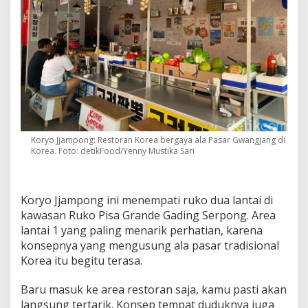
l
a
S
t
r
e
e
t
F
o
o
Koryo Jjampong: Restoran Korea bergaya ala Pasar Gwangjang di
d
Korea. Foto: detikFood/Yenny Mustika Sari
P
a
s
a
Koryo Jjampong ini menempati ruko dua lantai di
r
kawasan Ruko Pisa Grande Gading Serpong. Area
K
o
lantai 1 yang paling menarik perhatian, karena
r
konsepnya yang mengusung ala pasar tradisional
e
Korea itu begitu terasa.
a
Baru masuk ke area restoran saja, kamu pasti akan
langsung tertarik. Konsep tempat duduknya juga