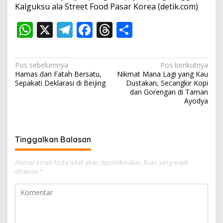
Kalguksu ala Street Food Pasar Korea (detik.com)
W
X
T
F
T
S
h
el
ac
h
h
at
e
e
re
ar
N
Pos sebelumnya
Pos berikutnya
s
gr
b
a
e
Hamas dan Fatah Bersatu,
Nikmat Mana Lagi yang Kau
a
Sepakati Deklarasi di Beijing
Dustakan, Secangkir Kopi
A
a
o
d
v
dan Gorengan di Taman
Ayodya
p
m
o
s
i
p
k
g
a
Tinggalkan Balasan
s
i
Alamat email Anda tidak akan dipublikasikan.
Ruas yang wajib
ditandai
*
p
o
s