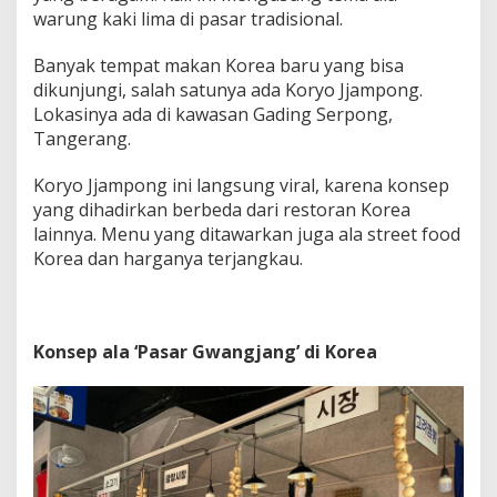
i
warung kaki lima di pasar tradisional.
p
J
Banyak tempat makan Korea baru yang bisa
j
a
dikunjungi, salah satunya ada Koryo Jjampong.
m
Lokasinya ada di kawasan Gading Serpong,
p
Tangerang.
o
n
Koryo Jjampong ini langsung viral, karena konsep
g
h
yang dihadirkan berbeda dari restoran Korea
i
lainnya. Menu yang ditawarkan juga ala street food
n
Korea dan harganya terjangkau.
g
g
a
K
a
Konsep ala ‘Pasar Gwangjang’ di Korea
l
g
u
k
s
u
a