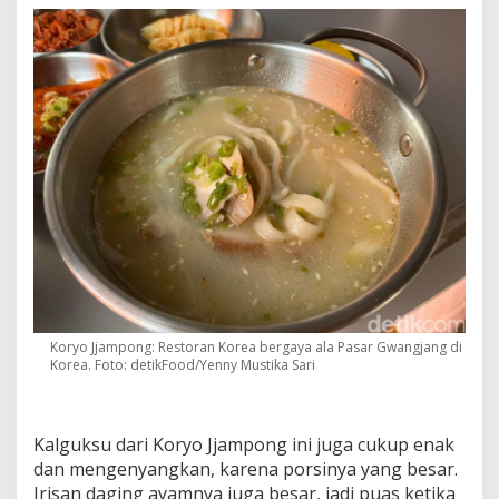
Koryo Jjampong: Restoran Korea bergaya ala Pasar Gwangjang di
Korea. Foto: detikFood/Yenny Mustika Sari
Kalguksu dari Koryo Jjampong ini juga cukup enak
dan mengenyangkan, karena porsinya yang besar.
Irisan daging ayamnya juga besar, jadi puas ketika