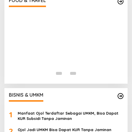
FOOD & TRAVEL
I
B
Di
BISNIS & UMKM
1
Manfaat Ojol Terdaftar Sebagai UMKM, Bisa Dapat
KUR Subsidi Tanpa Jaminan
2
Ojol Jadi UMKM Bisa Dapat KUR Tanpa Jaminan