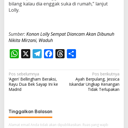
bilang kalau dia enggak suka di rumah,” lanjut
Lolly.
Sumber:
Konon Lolly Sempat Diancam Akan Dibunuh
Nikita Mirzani, Waduh
W
X
T
F
T
S
h
el
ac
h
h
at
e
e
re
ar
N
Pos sebelumnya
Pos berikutnya
s
gr
b
a
e
‘Agen’ Bellingham Beraksi,
Ayah Berpulang, Jessica
a
Rayu Dua Bek Sayap Ini ke
Iskandar Ungkap Kenangan
A
a
o
d
v
Madrid
Tidak Terlupakan
p
m
o
s
i
p
k
g
Tinggalkan Balasan
a
s
Alamat email Anda tidak akan dipublikasikan.
Ruas yang wajib