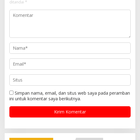
i
ditandai
*
p
o
s
Simpan nama, email, dan situs web saya pada peramban
ini untuk komentar saya berikutnya.