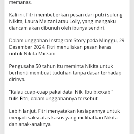
i
memanas.
a
n
Kali ini, Fitri membeberkan pesan dari putri sulung
c
Nikita, Laura Meizani atau Lolly, yang mengaku
a
diancam akan dibunuh oleh ibunya sendiri.
m
A
k
Dalam unggahan Instagram Story pada Minggu, 29
a
Desember 2024, Fitri menuliskan pesan keras
n
untuk Nikita Mirzani.
D
i
Pengusaha 50 tahun itu meminta Nikita untuk
b
u
berhenti membuat tuduhan tanpa dasar terhadap
n
dirinya.
u
h
“Kalau cuap-cuap pakai data, Nik. Ibu bixxxab,”
N
tulis
Fitri
, dalam unggahannya tersebut.
i
k
i
Lebih lanjut, Fitri menyatakan kesiapannya untuk
t
menjadi saksi atas kasus yang melibatkan Nikita
a
dan anak-anaknya.
M
i