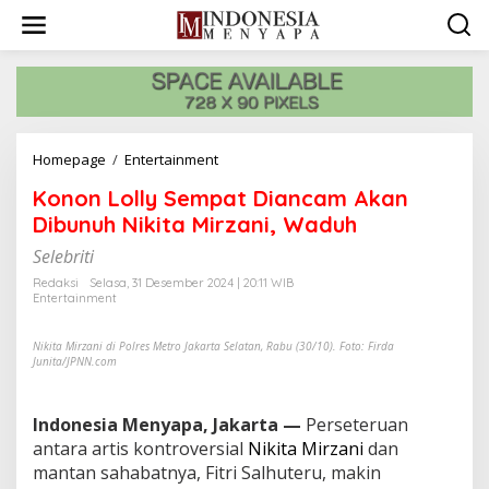
L
e
w
a
t
i
k
e
Homepage
/
Entertainment
K
k
o
o
Konon Lolly Sempat Diancam Akan
n
n
o
Dibunuh Nikita Mirzani, Waduh
t
n
e
Selebriti
L
n
o
Redaksi
Selasa, 31 Desember 2024 | 20:11 WIB
l
Entertainment
l
y
Nikita Mirzani di Polres Metro Jakarta Selatan, Rabu (30/10). Foto: Firda
S
Junita/JPNN.com
e
m
p
Indonesia Menyapa, Jakarta —
Perseteruan
a
antara artis kontroversial
Nikita Mirzani
dan
t
mantan sahabatnya, Fitri Salhuteru, makin
D