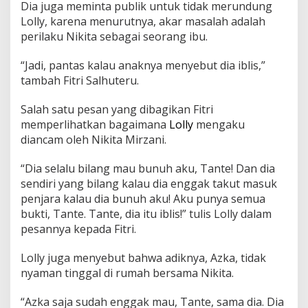
r
Dia juga meminta publik untuk tidak merundung
z
Lolly, karena menurutnya, akar masalah adalah
a
perilaku Nikita sebagai seorang ibu.
n
i
“Jadi, pantas kalau anaknya menyebut dia iblis,”
,
W
tambah Fitri Salhuteru.
a
d
Salah satu pesan yang dibagikan Fitri
u
memperlihatkan bagaimana
Lolly
mengaku
h
diancam oleh Nikita Mirzani.
“Dia selalu bilang mau bunuh aku, Tante! Dan dia
sendiri yang bilang kalau dia enggak takut masuk
penjara kalau dia bunuh aku! Aku punya semua
bukti, Tante. Tante, dia itu iblis!” tulis Lolly dalam
pesannya kepada Fitri.
Lolly juga menyebut bahwa adiknya, Azka, tidak
nyaman tinggal di rumah bersama Nikita.
“Azka saja sudah enggak mau, Tante, sama dia. Dia