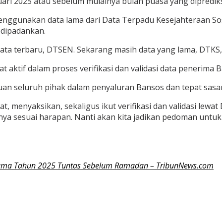
ri 2025 atau sebelum mulainya bulan puasa yang diprediks
nggunakan data lama dari Data Terpadu Kesejahteraan Sosi
 dipadankan.
ata terbaru, DTSEN. Sekarang masih data yang lama, DTKS,” 
t aktif dalam proses verifikasi dan validasi data penerima 
cuan seluruh pihak dalam penyaluran Bansos dan tepat sasa
at, menyaksikan, sekaligus ikut verifikasi dan validasi lewa
nya sesuai harapan. Nanti akan kita jadikan pedoman unt
tama Tahun 2025 Tuntas Sebelum Ramadan – TribunNews.com