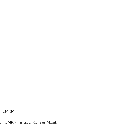
han
ibu Telur
gi UMKM
kan UMKM hingga Konser Musik