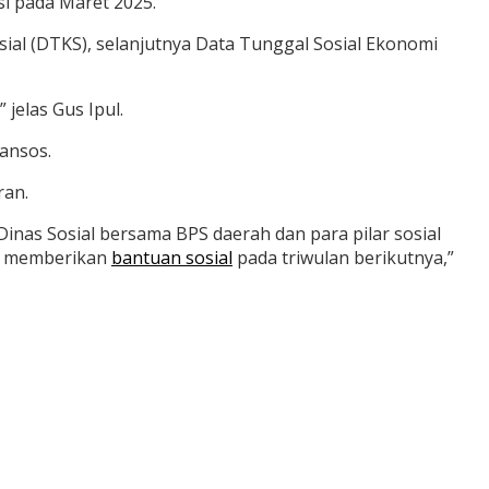
i pada Maret 2025.
al (DTKS), selanjutnya Data Tunggal Sosial Ekonomi
jelas Gus Ipul.
Bansos.
ran.
t Dinas Sosial bersama BPS daerah dan para pilar sosial
uk memberikan
bantuan sosial
pada triwulan berikutnya,”