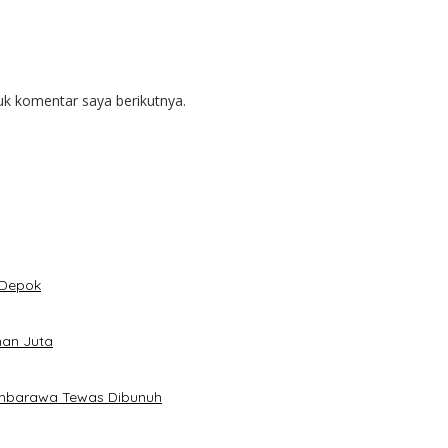
uk komentar saya berikutnya.
 Depok
han Juta
Ambarawa Tewas Dibunuh