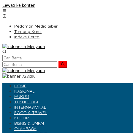
Lewati ke konten
Pedoman Media Siber
Tentang Kami
Indeks Berita
HOME
NASIONAL
HUKUM
TEKNOLOGI
INTERNASIONAL
FOOD & TRAVEL
KOLOM
BISNIS & UMKM
OLAHRAGA