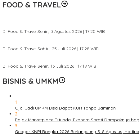
FOOD & TRAVEL
Pesona Danau Tondano, Ada Kuliner Khas yang Bikin Turis Ketagi
Di Food & Travel
|
Senin, 3 Agustus 2026 | 17:20 WIB
Pantai Lovina Makin Cantik, Bikin Turis Asing Batal ke Tempat Lain
Di Food & Travel
|
Sabtu, 25 Juli 2026 | 17:28 WIB
Ini Rumah Penetasan Penyu Terbesar di Dunia, Bisa Tampung 20 R
Di Food & Travel
|
Senin, 13 Juli 2026 | 17:19 WIB
BISNIS & UMKM
1
Ojol Jadi UMKM Bisa Dapat KUR Tanpa Jaminan
2
Pajak Marketplace Ditunda, Ekonom Soroti Dampaknya ba
3
Gebyar KNPI Bangka 2026 Berlangsung 5–8 Agustus, Hadir