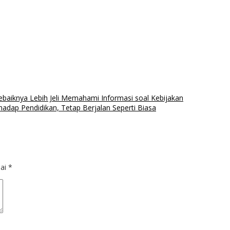
baiknya Lebih Jeli Memahami Informasi soal Kebijakan
hadap Pendidikan, Tetap Berjalan Seperti Biasa
dai
*