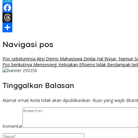
Telegram
Facebook
Threads
Share
Navigasi pos
Pos sebelumnya
Aksi Demo Mahasiswa Dinilai Hal Wajar, Namun Se
Pos berikutnya
Mensesneg: Kebijakan Efisiensi tidak Berdampak ter
Tinggalkan Balasan
Alamat email Anda tidak akan dipublikasikan.
Ruas yang wajib ditan
Komentar