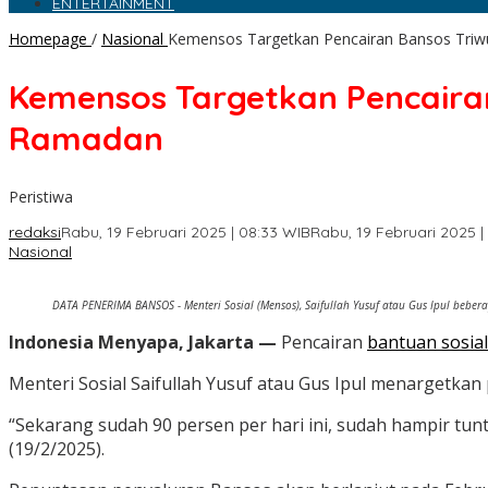
ENTERTAINMENT
Homepage
/
Nasional
Kemensos Targetkan Pencairan Bansos Tri
Kemensos Targetkan Pencaira
Ramadan
Peristiwa
redaksi
Rabu, 19 Februari 2025 | 08:33 WIB
Rabu, 19 Februari 2025 |
Nasional
DATA PENERIMA BANSOS - Menteri Sosial (Mensos), Saifullah Yusuf atau Gus Ipul be
Indonesia Menyapa, Jakarta —
Pencairan
bantuan sosial
Menteri Sosial Saifullah Yusuf atau Gus Ipul menargetk
“Sekarang sudah 90 persen per hari ini, sudah hampir tunt
(19/2/2025).