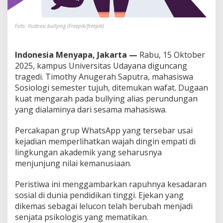
u
l
l
Foto: Ilustrasi bullying (Freepik/freepik)
y
i
n
Indonesia Menyapa, Jakarta —
Rabu, 15 Oktober
g
2025, kampus Universitas Udayana diguncang
tragedi. Timothy Anugerah Saputra, mahasiswa
Sosiologi semester tujuh, ditemukan wafat. Dugaan
kuat mengarah pada bullying alias perundungan
yang dialaminya dari sesama mahasiswa.
Percakapan grup WhatsApp yang tersebar usai
kejadian memperlihatkan wajah dingin empati di
lingkungan akademik yang seharusnya
menjunjung nilai kemanusiaan.
Peristiwa ini menggambarkan rapuhnya kesadaran
sosial di dunia pendidikan tinggi. Ejekan yang
dikemas sebagai lelucon telah berubah menjadi
senjata psikologis yang mematikan.