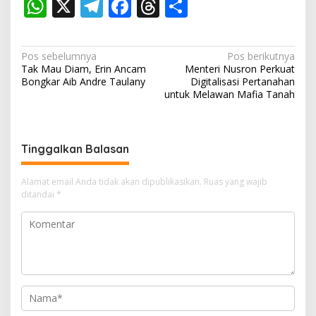
W
X
T
F
T
S
h
el
ac
h
h
at
e
e
re
ar
N
Pos sebelumnya
Pos berikutnya
s
gr
b
a
e
Tak Mau Diam, Erin Ancam
Menteri Nusron Perkuat
a
Bongkar Aib Andre Taulany
Digitalisasi Pertanahan
A
a
o
d
v
untuk Melawan Mafia Tanah
p
m
o
s
i
p
k
g
Tinggalkan Balasan
a
s
Alamat email Anda tidak akan dipublikasikan.
Ruas yang wajib
i
ditandai
*
p
o
s