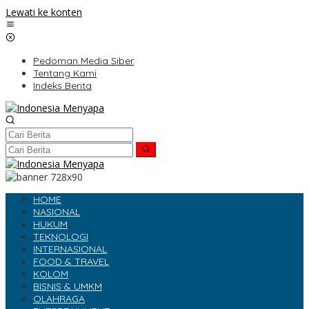
Lewati ke konten
Pedoman Media Siber
Tentang Kami
Indeks Berita
HOME
NASIONAL
HUKUM
TEKNOLOGI
INTERNASIONAL
FOOD & TRAVEL
KOLOM
BISNIS & UMKM
OLAHRAGA