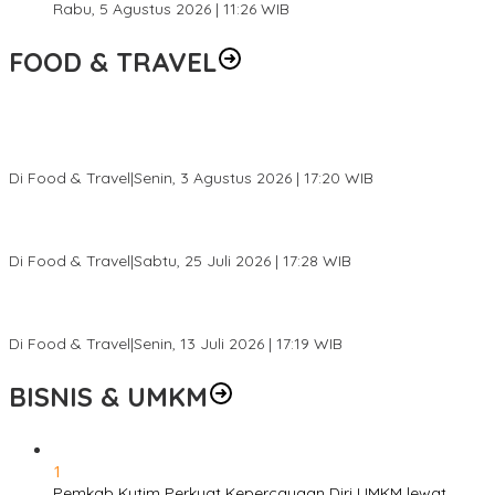
Rabu, 5 Agustus 2026 | 11:26 WIB
FOOD & TRAVEL
Pesona Danau Tondano, Ada Kuliner Khas yang Bikin Turis
Ketagihan
Di Food & Travel
|
Senin, 3 Agustus 2026 | 17:20 WIB
Pantai Lovina Makin Cantik, Bikin Turis Asing Batal ke Tempat
Lain
Di Food & Travel
|
Sabtu, 25 Juli 2026 | 17:28 WIB
Ini Rumah Penetasan Penyu Terbesar di Dunia, Bisa Tampung 20
Ribu Telur
Di Food & Travel
|
Senin, 13 Juli 2026 | 17:19 WIB
BISNIS & UMKM
1
Pemkab Kutim Perkuat Kepercayaan Diri UMKM lewat