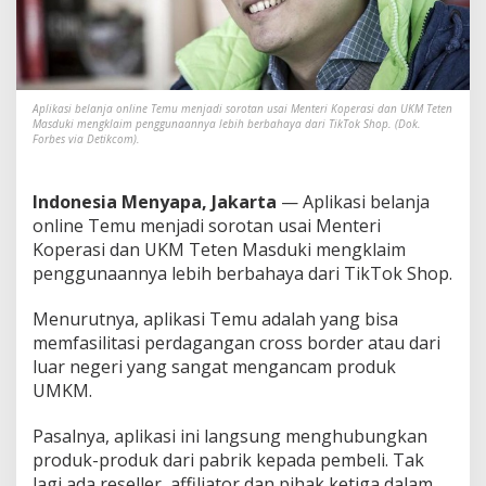
H
u
a
n
g
,
Aplikasi belanja online Temu menjadi sorotan usai Menteri Koperasi dan UKM Teten
P
Masduki mengklaim penggunaannya lebih berbahaya dari TikTok Shop. (Dok.
Forbes via Detikcom).
e
n
d
Indonesia Menyapa, Jakarta
— Aplikasi belanja
i
r
online Temu menjadi sorotan usai Menteri
i
Koperasi dan UKM Teten Masduki mengklaim
A
penggunaannya lebih berbahaya dari TikTok Shop.
p
l
Menurutnya, aplikasi Temu adalah yang bisa
i
k
memfasilitasi perdagangan cross border atau dari
a
luar negeri yang sangat mengancam produk
s
UMKM.
i
T
Pasalnya, aplikasi ini langsung menghubungkan
e
m
produk-produk dari pabrik kepada pembeli. Tak
u
lagi ada reseller, affiliator dan pihak ketiga dalam