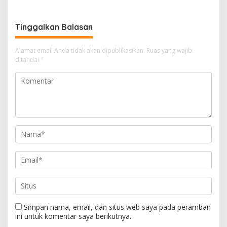
p
k
g
a
s
Tinggalkan Balasan
i
Alamat email Anda tidak akan dipublikasikan.
Ruas yang wajib
p
ditandai
*
o
s
Simpan nama, email, dan situs web saya pada peramban
ini untuk komentar saya berikutnya.