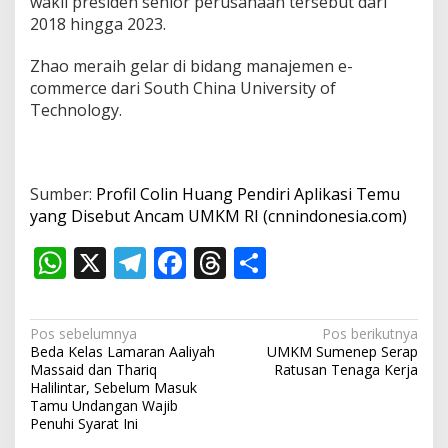
wakil presiden senior perusahaan tersebut dari
2018 hingga 2023.
Zhao meraih gelar di bidang manajemen e-
commerce dari South China University of
Technology.
Sumber:
Profil Colin Huang Pendiri Aplikasi Temu
yang Disebut Ancam UMKM RI (cnnindonesia.com)
W
X
T
F
T
S
h
el
ac
h
h
at
e
e
re
ar
N
Pos sebelumnya
Pos berikutnya
s
gr
b
a
e
Beda Kelas Lamaran Aaliyah
UMKM Sumenep Serap
a
Massaid dan Thariq
Ratusan Tenaga Kerja
A
a
o
d
v
Halilintar, Sebelum Masuk
Tamu Undangan Wajib
p
m
o
s
i
Penuhi Syarat Ini