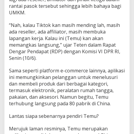
y
rantai pasok tersebut sehingga lebih bahaya bagi
a
UMKM.
n
g
D
“Nah, kalau Tiktok kan masih mending lah, masih
i
ada reseller, ada affiliator, masih membuka
s
lapangan kerja. Kalau ini (Temu) kan akan
e
memangkas langsung,” ujar Teten dalam Rapat
b
u
Dengar Pendapat (RDP) dengan Komisi VI DPR RI,
t
Senin (10/6).
A
n
Sama seperti platform e-commerce lainnya, aplikasi
c
ini memungkinkan pelanggan untuk menelusuri
a
m
dan membeli produk dari berbagai kategori,
U
termasuk elektronik, peralatan rumah tangga,
M
pakaian, dan aksesori. Namun begitu, Temu
K
terhubung langsung pada 80 pabrik di China.
M
R
I
Lantas siapa sebenarnya pendiri Temu?
Merujuk laman resminya, Temu merupakan