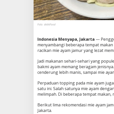
z
a
t
A
d
Foto: detikFood
a
d
i
Indonesia Menyapa, Jakarta
— Pengge
5
menyambangi beberapa tempat makan mie
T
racikan mie ayam jamur yang lezat me
e
m
p
Jadi makanan sehari-sehari yang popule
a
bakmi ayam memang beragam jenisnya. 
t
cenderung lebih manis, sampai mie ayam 
I
n
i
Perpaduan topping pada mie ayam jug
satu ini. Salah satunya mie ayam deng
melimpah. Di beberapa tempat makan, m
Berikut lima rekomendasi mie ayam jam
Jakarta.