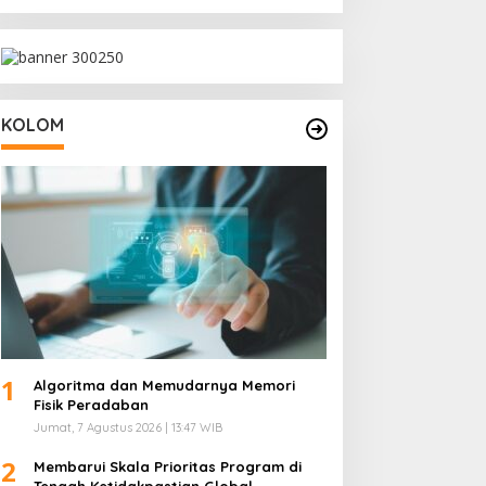
KOLOM
1
Algoritma dan Memudarnya Memori
Fisik Peradaban
Jumat, 7 Agustus 2026 | 13:47 WIB
2
Membarui Skala Prioritas Program di
Tengah Ketidakpastian Global