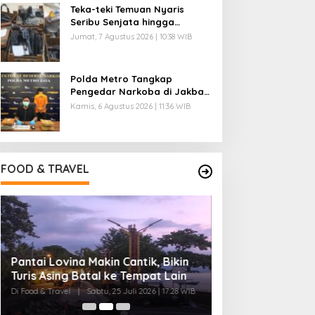
Teka-teki Temuan Nyaris
Seribu Senjata hingga
Narkoba di Sekolah Jaksel
Jumat, 7 Agustus 2026 | 10:38 WIB
Polda Metro Tangkap
Pengedar Narkoba di Jakbar,
Ganja 4 Kg Disita
Kamis, 6 Agustus 2026 | 11:36 WIB
FOOD & TRAVEL
Pantai Lovina Makin Cantik, Bikin
Ini Rumah Penet
Turis Asing Batal ke Tempat Lain
Terbesar di Duni
20 Ribu Telur
Di Food & Travel
|
Sabtu, 25 Juli 2026 | 17:28 WIB
Di Food & Travel
|
Senin