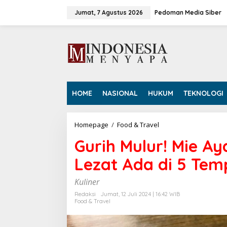
L
e
Jumat, 7 Agustus 2026
Pedoman Media Siber
w
a
t
i
k
e
k
o
HOME
NASIONAL
HUKUM
TEKNOLOGI
n
t
e
n
Homepage
/
Food & Travel
G
u
Gurih Mulur! Mie A
r
i
Lezat Ada di 5 Temp
h
M
u
Kuliner
l
Redaksi
Jumat, 12 Juli 2024 | 16:42 WIB
u
Food & Travel
r
!
M