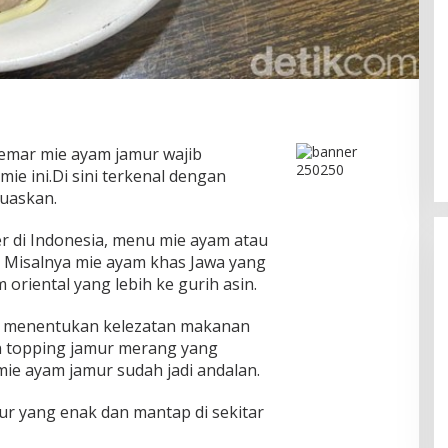
mar mie ayam jamur wajib
 ini.Di sini terkenal dengan
muaskan.
r di Indonesia, menu mie ayam atau
Misalnya mie ayam khas Jawa yang
oriental yang lebih ke gurih asin.
a menentukan kelezatan makanan
an topping jamur merang yang
Pesona Danau Tondano, Ada
ie ayam jamur sudah jadi andalan.
Kuliner Khas yang Bikin Turis
Ketagihan
Di Food & Travel
|
Senin, 3 Agustus 2026 | 17:20
ur yang enak dan mantap di sekitar
WIB