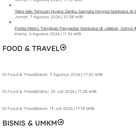
Teka-teki Temuan Nyaris Seribu Senjata hingga Narkoba di 
Jumat, 7 Agustus 2026 | 10:38 WIB
Polda Metro Tangkap Pengedar Narkoba di Jakbar, Ganja 4 
Kamis, 6 Agustus 2026 | 11:36 WIB
FOOD & TRAVEL
Pesona Danau Tondano, Ada Kuliner Khas yang Bikin Turis Ketagi
Di Food & Travel
|
Senin, 3 Agustus 2026 | 17:20 WIB
Pantai Lovina Makin Cantik, Bikin Turis Asing Batal ke Tempat Lain
Di Food & Travel
|
Sabtu, 25 Juli 2026 | 17:28 WIB
Ini Rumah Penetasan Penyu Terbesar di Dunia, Bisa Tampung 20 R
Di Food & Travel
|
Senin, 13 Juli 2026 | 17:19 WIB
BISNIS & UMKM