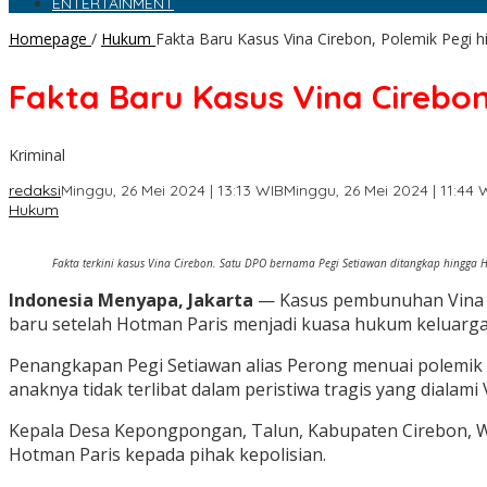
ENTERTAINMENT
Homepage
/
Hukum
Fakta Baru Kasus Vina Cirebon, Polemik Pegi
Fakta Baru Kasus Vina Cirebo
Kriminal
redaksi
Minggu, 26 Mei 2024 | 13:13 WIB
Minggu, 26 Mei 2024 | 11:44 
Hukum
Fakta terkini kasus Vina Cirebon. Satu DPO bernama Pegi Setiawan ditangkap hingga 
Indonesia Menyapa, Jakarta
— Kasus pembunuhan Vina De
baru setelah Hotman Paris menjadi kuasa hukum keluarga V
Penangkapan Pegi Setiawan alias Perong menuai polemik l
anaknya tidak terlibat dalam peristiwa tragis yang dialami 
Kepala Desa Kepongpongan, Talun, Kabupaten Cirebon, Waw
Hotman Paris kepada pihak kepolisian.