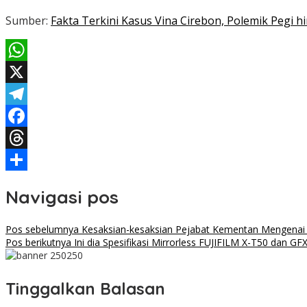
Sumber:
Fakta Terkini Kasus Vina Cirebon, Polemik Pegi
WhatsApp
X
Telegram
Facebook
Threads
Share
Navigasi pos
Pos sebelumnya
Kesaksian-kesaksian Pejabat Kementan Mengenai Al
Pos berikutnya
Ini dia Spesifikasi Mirrorless FUJIFILM X-T50 dan GF
Tinggalkan Balasan