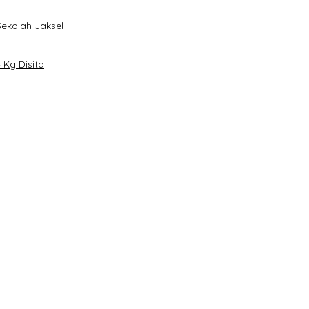
Sekolah Jaksel
Kg Disita
han
ibu Telur