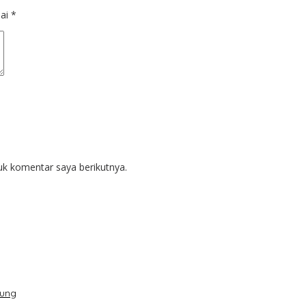
dai
*
uk komentar saya berikutnya.
dung