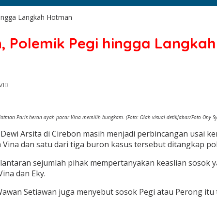
 hingga Langkah Hotman
n, Polemik Pegi hingga Langka
WIB
Hotman Paris heran ayah pacar Vina memilih bungkam. (Foto: Olah visual detikJabar/Foto Ony S
wi Arsita di Cirebon masih menjadi perbincangan usai kem
ina dan satu dari tiga buron kasus tersebut ditangkap poli
antaran sejumlah pihak mempertanyakan keaslian sosok yan
Vina dan Eky.
an Setiawan juga menyebut sosok Pegi atau Perong itu tid