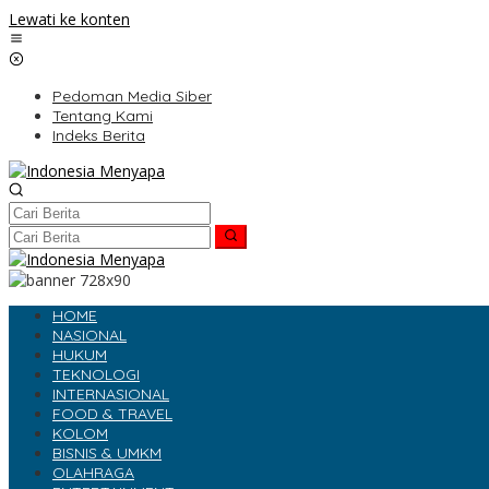
Lewati ke konten
Pedoman Media Siber
Tentang Kami
Indeks Berita
HOME
NASIONAL
HUKUM
TEKNOLOGI
INTERNASIONAL
FOOD & TRAVEL
KOLOM
BISNIS & UMKM
OLAHRAGA