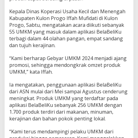
o
G
Kepala Dinas Koperasi Usaha Kecil dan Menengah
e
Kabupaten Kulon Progo Iffah Mufidati di Kulon
l
Progo, Sabtu, mengatakan acara diikuti sebanyak
a
55 UMKM yang masuk dalam aplikasi BelaBeliKu
r
G
terbagi dalam 44 olahan pangan, empat sandang
e
dan tujuh kerajinan.
b
y
“Kami berharap Gebyar UMKM 2024 menjadi ajang
a
promosi, sehingga mendongkrak omzet produk
r
U
UMKM,” kata Iffah.
M
K
Ia mengatakan, penggunaan aplikasi BelaBeliKu
M
dari ASN mulai dari Mei sampai Agustus cenderung
2
meningkat. Produk UMKM yang terdaftar pada
0
2
aplikasi BelaBeliKu sebanyak 256 UMKM dengan
4
1.700 produk terdiri dari makanan, minuman,
M
kerajinan dan bahan pokok penting lokal.
e
n
“Kami terus mendampingi pelaku UMKM dari
u
j