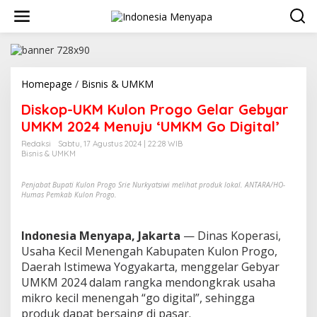
L
e
w
a
t
i
k
Homepage
/
Bisnis & UMKM
D
e
i
Diskop-UKM Kulon Progo Gelar Gebyar
k
s
o
k
UMKM 2024 Menuju ‘UMKM Go Digital’
n
o
Redaksi
Sabtu, 17 Agustus 2024 | 22:28 WIB
t
p
Bisnis & UMKM
e
-
n
U
K
Penjabat Bupati Kulon Progo Srie Nurkyatsiwi melihat produk lokal. ANTARA/HO-
Humas Pemkab Kulon Progo.
M
K
u
Indonesia Menyapa, Jakarta
— Dinas Koperasi,
l
o
Usaha Kecil Menengah Kabupaten Kulon Progo,
n
Daerah Istimewa Yogyakarta, menggelar Gebyar
P
UMKM 2024 dalam rangka mendongkrak usaha
r
mikro kecil menengah “go digital”, sehingga
o
produk dapat bersaing di pasar.
g