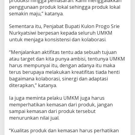
produksi hingga pemasaran. Kami menggalakkan
u
penggunaan produk lokal sehingga produk lokal
'
semakin maju,” katanya.
U
M
Sementara itu, Penjabat Bupati Kulon Progo Srie
K
M
Nurkyatsiwi berpesan kepada seluruh UMKM
G
untuk menjaga konsistensi dan kolaborasi.
o
D
“Menjalankan aktifitas tentu ada sebuah tujuan
i
atau target dan kita punya ambisi, tentunya UMKM
g
i
harus mempunyai itu, dengan adanya itu maka
t
terus berupaya melakukan kreatifitas tiada henti
a
bagaimana kolaborasi, sinergi dan adaptasi
l
diterapkan,” katanya.
'
Ia juga meminta pelaku UMKM juga harus
memperhatikan kemasan dari produk, jangan
sampai kemasan dari produk tersebut
menurunkan nilai jual.
“Kualitas produk dan kemasan harus perhatikan