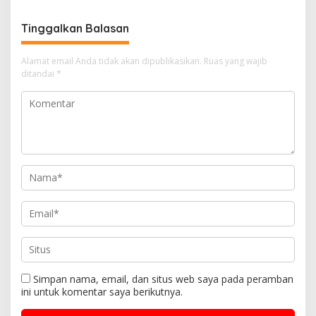
m
o
d
e
g
a
k
s
Tinggalkan Balasan
s
i
Alamat email Anda tidak akan dipublikasikan.
Ruas yang wajib
ditandai
*
p
o
s
Simpan nama, email, dan situs web saya pada peramban
ini untuk komentar saya berikutnya.