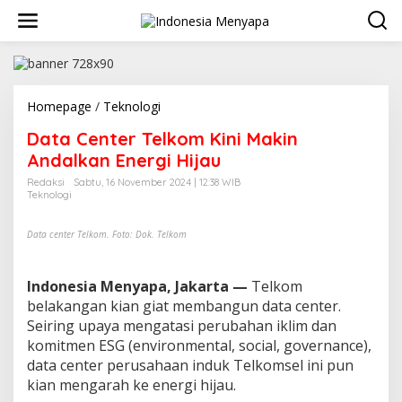
L
e
w
a
t
i
k
Homepage
/
Teknologi
D
e
a
Data Center Telkom Kini Makin
k
t
o
a
Andalkan Energi Hijau
n
C
Redaksi
Sabtu, 16 November 2024 | 12:38 WIB
t
e
Teknologi
e
n
n
t
e
Data center Telkom. Foto: Dok. Telkom
r
T
e
Indonesia Menyapa, Jakarta —
Telkom
l
belakangan kian giat membangun data center.
k
Seiring upaya mengatasi perubahan iklim dan
o
komitmen ESG (environmental, social, governance),
m
data center perusahaan induk Telkomsel ini pun
K
i
kian mengarah ke energi hijau.
n