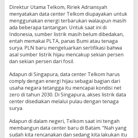
i
Direktur Utama Telkom, Ririek Adriansyah
M
menyatakan data center Telkom diupayakan untuk
a
menggunakan energi terbarukan walaupun masih
k
i
ada beberapa tantangan. Untuk saat ini di
n
Indonesia, sumber listrik masih belum dibedakan,
A
entah memakai PLTA, panas Bumi atau tenaga
n
surya. PLN baru mengeluarkan sertifikasi bahwa
d
a
asal sumber listrik hijau mencakup sekian persen
l
dan sekian persen dari fosil.
k
a
Adapun di Singapura, data center Telkom harus
n
comply dengan energi hijau sebagai bagian dari
E
n
usaha negara tetangga itu mencapai kondisi net
e
zero di tahun 2030. Di Singapura, akses listrik data
r
center disediakan melalui pulau dengan tenaga
g
surya.
i
H
i
Adapun di dalam negeri, Telkom saat ini tengah
j
membangun data center baru di Batam. “Nah yang
a
sudah kita rencanakan dan sedang kita lakukan itu
u