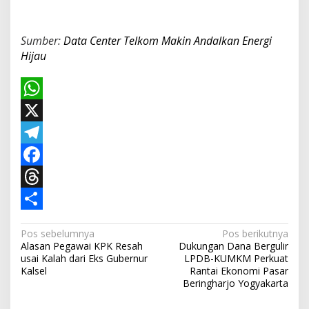
Sumber:
Data Center Telkom Makin Andalkan Energi
Hijau
W
h
X
a
T
t
e
F
s
l
a
T
A
e
c
h
S
N
Pos sebelumnya
Pos berikutnya
p
g
e
r
h
Alasan Pegawai KPK Resah
Dukungan Dana Bergulir
a
usai Kalah dari Eks Gubernur
LPDB-KUMKM Perkuat
p
r
b
e
a
v
Kalsel
Rantai Ekonomi Pasar
Beringharjo Yogyakarta
a
o
a
r
i