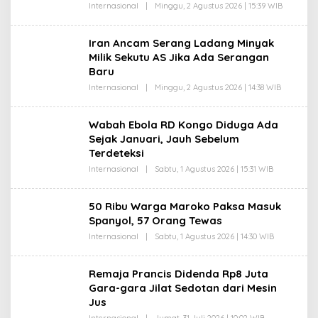
Internasional
|
Minggu, 2 Agustus 2026 | 15:39 WIB
O
A
L
K
E
S
H
I
Iran Ancam Serang Ladang Minyak
R
Milik Sekutu AS Jika Ada Serangan
E
D
Baru
A
K
Internasional
|
Minggu, 2 Agustus 2026 | 14:38 WIB
O
S
L
I
E
H
Wabah Ebola RD Kongo Diduga Ada
R
Sejak Januari, Jauh Sebelum
E
D
Terdeteksi
A
K
Internasional
|
Sabtu, 1 Agustus 2026 | 15:31 WIB
O
S
L
I
E
H
50 Ribu Warga Maroko Paksa Masuk
R
Spanyol, 57 Orang Tewas
E
D
Internasional
|
Sabtu, 1 Agustus 2026 | 14:30 WIB
O
A
L
K
E
S
H
I
Remaja Prancis Didenda Rp8 Juta
R
Gara-gara Jilat Sedotan dari Mesin
E
D
Jus
A
K