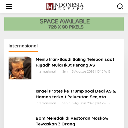
L
e
w
a
t
i
k
e
k
Internasional
o
n
t
Menlu Iran-Saudi Saling Telepon saat
e
Riyadh Mulai Ikut Perang AS
n
Internasional
|
Senin, 3 Agustus 2026 | 15:15 WIB
O
L
E
H
R
Israel Protes ke Trump soal Deal AS &
E
D
Hamas terkait Pelucutan Senjata
A
Internasional
|
Senin, 3 Agustus 2026 | 14:13 WIB
O
K
L
S
E
I
H
Bom Meledak di Restoran Moskow
R
Tewaskan 3 Orang
E
D