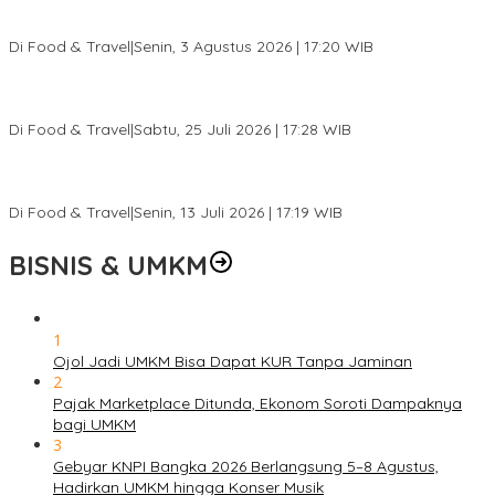
Pesona Danau Tondano, Ada Kuliner Khas yang Bikin Turis
Ketagihan
Di Food & Travel
|
Senin, 3 Agustus 2026 | 17:20 WIB
Pantai Lovina Makin Cantik, Bikin Turis Asing Batal ke Tempat
Lain
Di Food & Travel
|
Sabtu, 25 Juli 2026 | 17:28 WIB
Ini Rumah Penetasan Penyu Terbesar di Dunia, Bisa Tampung 20
Ribu Telur
Di Food & Travel
|
Senin, 13 Juli 2026 | 17:19 WIB
BISNIS & UMKM
1
Ojol Jadi UMKM Bisa Dapat KUR Tanpa Jaminan
2
Pajak Marketplace Ditunda, Ekonom Soroti Dampaknya
bagi UMKM
3
Gebyar KNPI Bangka 2026 Berlangsung 5–8 Agustus,
Hadirkan UMKM hingga Konser Musik