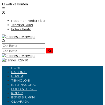
Lewati ke konten
Pedoman Media Siber
Tentang Kami
Indeks Berita
HOME
NASIONAL
HUKUM
TEKNOLOGI
INTERNASIONAL
FOOD & TRAVEL
KOLOM
BISNIS & UMKM
OLAHRAGA