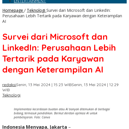
ENTERTAINMENT
Homepage
/
Teknologi
Survei dari Microsoft dan LinkedIn:
Perusahaan Lebih Tertarik pada Karyawan dengan Keterampilan
AI
Survei dari Microsoft dan
LinkedIn: Perusahaan Lebih
Tertarik pada Karyawan
dengan Keterampilan AI
redaksi
Senin, 13 Mei 2024 | 15:23 WIB
Senin, 13 Mei 2024 | 12:29
WIB
Teknologi
Implementasi kecerdasan buatan atau AI banyak ditemukan di berbagai
bidang, termasuk pendidikan. Berikut deretan aplikasi AI untuk
pembelajaran. Foto: Canva
Indonesia Menyapa, Jakarta
–