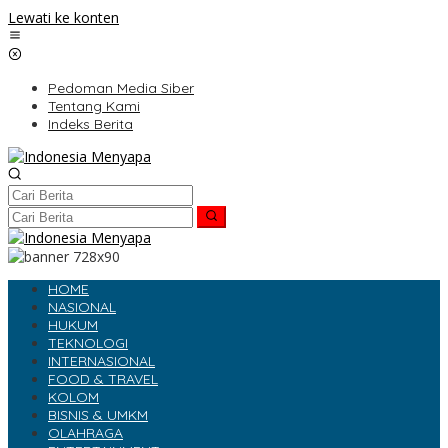
Lewati ke konten
Pedoman Media Siber
Tentang Kami
Indeks Berita
HOME
NASIONAL
HUKUM
TEKNOLOGI
INTERNASIONAL
FOOD & TRAVEL
KOLOM
BISNIS & UMKM
OLAHRAGA