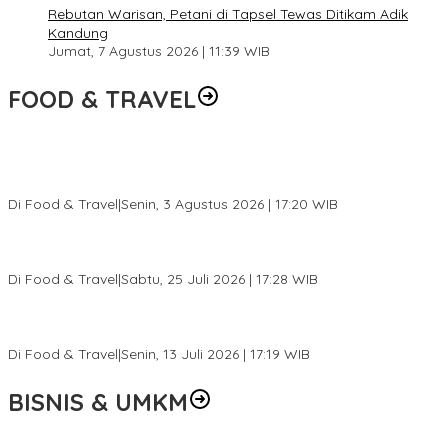
Rebutan Warisan, Petani di Tapsel Tewas Ditikam Adik
Kandung
Jumat, 7 Agustus 2026 | 11:39 WIB
FOOD & TRAVEL
Pesona Danau Tondano, Ada Kuliner Khas yang Bikin Turis
Ketagihan
Di Food & Travel
|
Senin, 3 Agustus 2026 | 17:20 WIB
Pantai Lovina Makin Cantik, Bikin Turis Asing Batal ke Tempat
Lain
Di Food & Travel
|
Sabtu, 25 Juli 2026 | 17:28 WIB
Ini Rumah Penetasan Penyu Terbesar di Dunia, Bisa Tampung 20
Ribu Telur
Di Food & Travel
|
Senin, 13 Juli 2026 | 17:19 WIB
BISNIS & UMKM