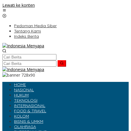
Lewati ke konten
Pedoman Media Siber
Tentang Kami
Indeks Berita
HOME
NASIONAL
HUKUM
TEKNOLOGI
INTERNASIONAL
FOOD & TRAVEL
KOLOM
BISNIS & UMKM
OLAHRAGA