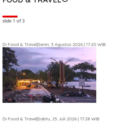
slide
2
of 3
0